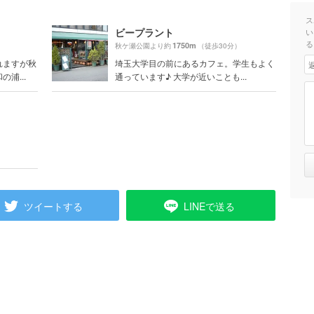
ス
ビープラント
い
る
1750m
）
秋ケ瀬公園より約
（徒歩30分）
れますが秋
埼玉大学目の前にあるカフェ。学生もよく
浦...
通っています♪ 大学が近いことも...
ツイートする
LINEで送る