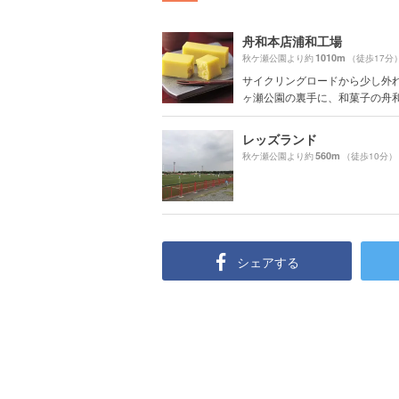
舟和本店浦和工場
1010m
秋ケ瀬公園より約
（徒歩17分
サイクリングロードから少し外
ヶ瀬公園の裏手に、和菓子の舟和の
レッズランド
560m
秋ケ瀬公園より約
（徒歩10分）
シェアする