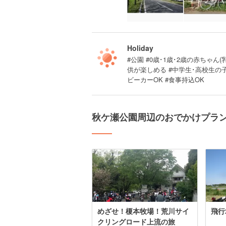
Holiday
#公園 #0歳･1歳･2歳の赤ちゃん(
供が楽しめる #中学生･高校生の
ビーカーOK #食事持込OK
秋ケ瀬公園周辺のおでかけプラ
めざせ！榎本牧場！荒川サイ
飛行
クリングロード上流の旅