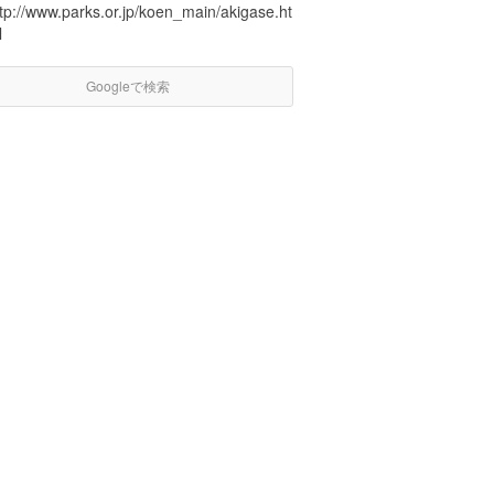
tp://www.parks.or.jp/koen_main/akigase.ht
l
Googleで検索