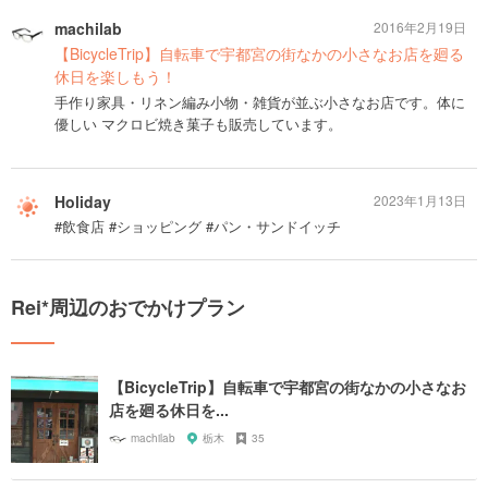
machilab
2016年2月19日
【BicycleTrip】自転車で宇都宮の街なかの小さなお店を廻る
休日を楽しもう！
手作り家具・リネン編み小物・雑貨が並ぶ小さなお店です。体に
優しい マクロビ焼き菓子も販売しています。
Holiday
2023年1月13日
#飲食店 #ショッピング #パン・サンドイッチ
Rei*周辺のおでかけプラン
【BicycleTrip】自転車で宇都宮の街なかの小さなお
店を廻る休日を...
machilab
栃木
35