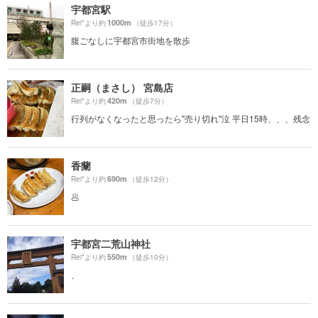
宇都宮駅
1000m
Rei*より約
（徒歩17分）
腹ごなしに宇都宮市街地を散歩
正嗣（まさし） 宮島店
420m
Rei*より約
（徒歩7分）
行列がなくなったと思ったら"売り切れ"泣 平日15時、、、残念
香蘭
690m
Rei*より約
（徒歩12分）
🥟
宇都宮二荒山神社
550m
Rei*より約
（徒歩10分）
、