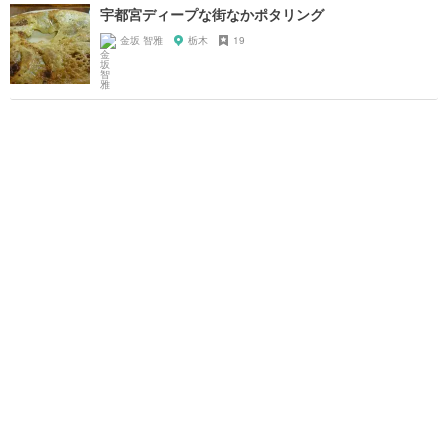
宇都宮ディープな街なかポタリング
金坂 智雅
栃木
19