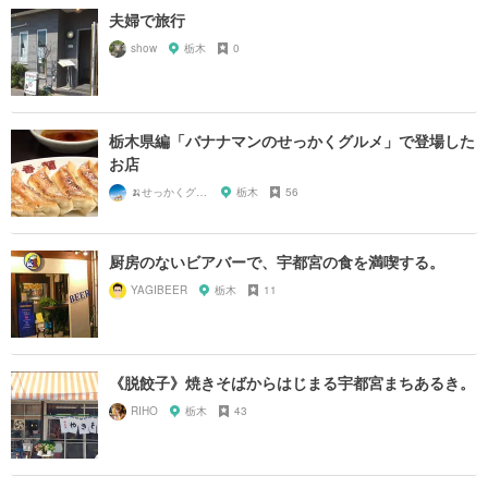
夫婦で旅行
show
栃木
0
栃木県編「バナナマンのせっかくグルメ」で登場した
お店
🍌せっかくグルメまにあ🍌
栃木
56
厨房のないビアバーで、宇都宮の食を満喫する。
YAGIBEER
栃木
11
《脱餃子》焼きそばからはじまる宇都宮まちあるき。
RIHO
栃木
43