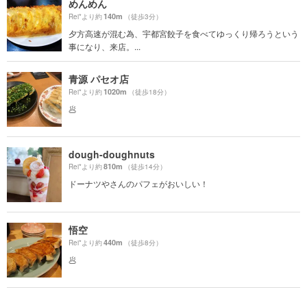
めんめん
140m
Rei*より約
（徒歩3分）
夕方高速が混む為、宇都宮餃子を食べてゆっくり帰ろうという
事になり、来店。...
青源 パセオ店
1020m
Rei*より約
（徒歩18分）
🥟
dough-doughnuts
810m
Rei*より約
（徒歩14分）
ドーナツやさんのパフェがおいしい！
悟空
440m
Rei*より約
（徒歩8分）
🥟