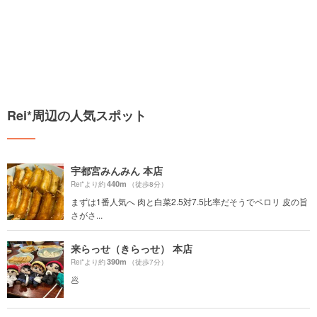
Rei*周辺の人気スポット
宇都宮みんみん 本店
440m
Rei*より約
（徒歩8分）
まずは1番人気へ 肉と白菜2.5対7.5比率だそうでペロリ 皮の旨
さがさ...
来らっせ（きらっせ） 本店
390m
Rei*より約
（徒歩7分）
🥟