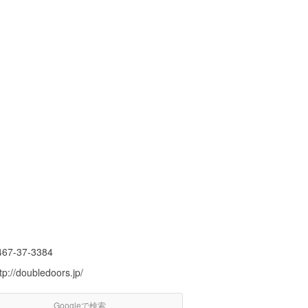
467-37-3384
tp://doubledoors.jp/
Googleで検索