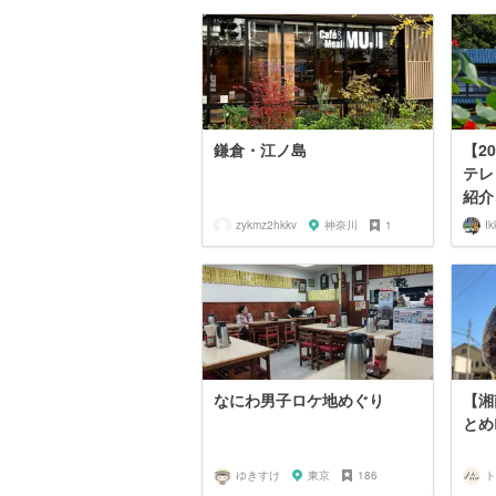
鎌倉・江ノ島
【2
テレ
紹介
zykmz2hkkv
神奈川
1
Ik
なにわ男子ロケ地めぐり
【湘
とめ🏄
ゆきすけ
東京
186