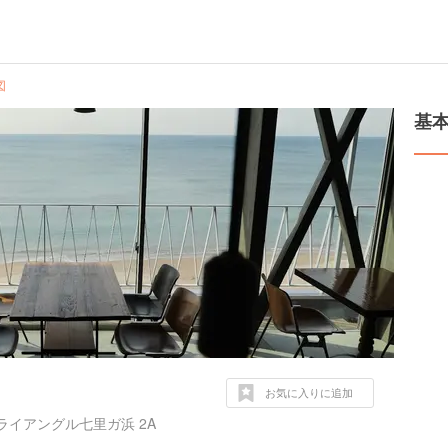
図
基
お気に入りに追加
ライアングル七里ガ浜 2A