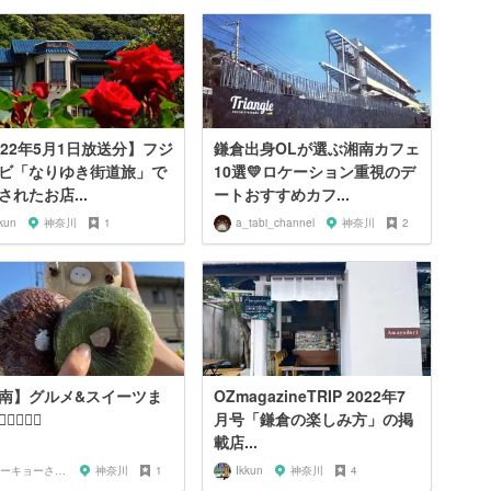
022年5月1日放送分】フジ
鎌倉出身OLが選ぶ湘南カフェ
ビ「なりゆき街道旅」で
10選💛ロケーション重視のデ
されたお店...
ートおすすめカフ...
kun
神奈川
1
a_tabi_channel
神奈川
2
南】グルメ&スイーツま
OZmagazineTRIP 2022年7
‍♀️🌊🌿
月号「鎌倉の楽しみ方」の掲
載店...
トーキョーさんぽ
神奈川
1
Ikkun
神奈川
4