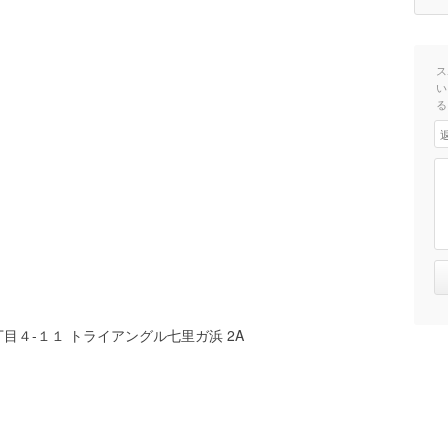
ス
い
る
目４-１１ トライアングル七里ガ浜 2A