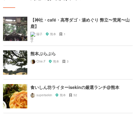
【神社・café・高専ダゴ・湯めぐり 弊立〜荒尾〜山
鹿】
陽子
熊本
1
熊本ぶらぶら
Chie.F
熊本
3
食いしん坊ライターisekinの厳選ランチ@熊本
superisekin
熊本
52