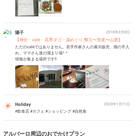
陽子
2016年2月8日
【神社・café・高専ダゴ・湯めぐり 弊立〜荒尾〜山鹿】
ただのcaféではありません。若手作家さんの展示販売、畑の手入
れ、ママさん達の溜まり場^ ^
情報が集まる場所です‼️
Holiday
2023年1月11日
#飲食店 #カフェ #ショッピング #自然食
アルバーロ周辺のおでかけプラン