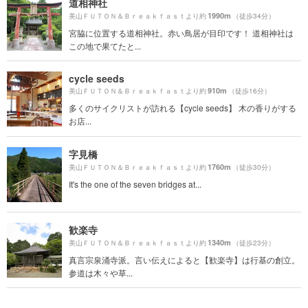
道相神社
1990m
美山ＦＵＴＯＮ＆Ｂｒｅａｋｆａｓｔより約
（徒歩34分）
宮脇に位置する道相神社。赤い鳥居が目印です！ 道相神社は
この地で果てたと...
cycle seeds
910m
美山ＦＵＴＯＮ＆Ｂｒｅａｋｆａｓｔより約
（徒歩16分）
多くのサイクリストが訪れる【cycle seeds】 木の香りがする
お店...
字見橋
1760m
美山ＦＵＴＯＮ＆Ｂｒｅａｋｆａｓｔより約
（徒歩30分）
It's the one of the seven bridges at...
歓楽寺
1340m
美山ＦＵＴＯＮ＆Ｂｒｅａｋｆａｓｔより約
（徒歩23分）
真言宗泉涌寺派。言い伝えによると【歓楽寺】は行基の創立。
参道は木々や草...