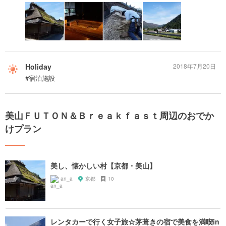
Holiday
2018年7月20日
#宿泊施設
美山ＦＵＴＯＮ＆Ｂｒｅａｋｆａｓｔ周辺のおでか
けプラン
美し、懐かしい村【京都・美山】
an_a
京都
10
レンタカーで行く女子旅☆茅葺きの宿で美食を満喫in