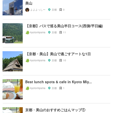
美山
よよよっしー
京都
0
【京都】バスで巡る美山半日コース(西側/平日編)
kyotomiyama
京都
11
【京都・美山】美山で過ごすアートな1日
kyotomiyama
京都
10
Best lunch spots & cafe in Kyoto Miy...
kyotomiyama
京都
1
京都・美山のおすすめごはんマップ①