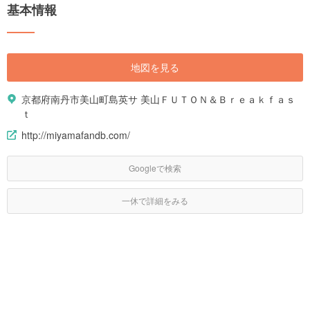
基本情報
地図を見る
京都府南丹市美山町島英サ 美山ＦＵＴＯＮ＆Ｂｒｅａｋｆａｓ
ｔ
http://miyamafandb.com/
Googleで検索
一休で詳細をみる