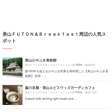
美山ＦＵＴＯＮ＆Ｂｒｅａｋｆａｓｔ周辺の人気ス
ポット
美山かやぶき美術館
260m
美山ＦＵＴＯＮ＆Ｂｒｅａｋｆａｓｔより約
（徒歩5分）
築150年を超えるかやぶき民家を再利用した【美山かやぶき美
術館】 絵画・...
森の京都・美山エビスウッズガーデンカフェ
970m
美山ＦＵＴＯＮ＆Ｂｒｅａｋｆａｓｔより約
（徒歩17分）
Casual cafe serving light meals and ...