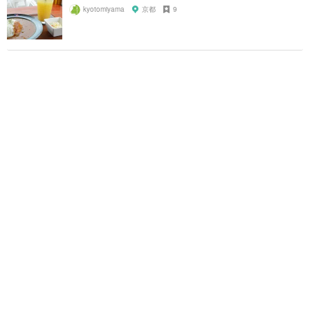
kyotomiyama
京都
9