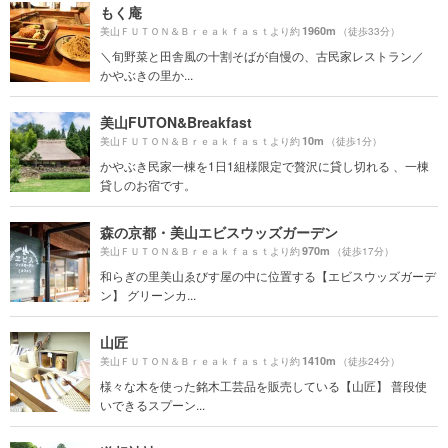
もく庵
1960m
美山ＦＵＴＯＮ＆Ｂｒｅａｋｆａｓｔより約
（徒歩33分）
＼旬野菜と田舎風の十割そばが自慢の、古民家レストラン／
かやぶきの里か...
美山FUTON&Breakfast
10m
美山ＦＵＴＯＮ＆Ｂｒｅａｋｆａｓｔより約
（徒歩1分）
かやぶき民家一棟を1日1組様限定で贅沢に貸し切れる 、一棟
貸しのお宿です。
森の京都・美山エビスウッズガーデン
970m
美山ＦＵＴＯＮ＆Ｂｒｅａｋｆａｓｔより約
（徒歩17分）
和らぎの里美山ゑびす屋の中に位置する【エビスウッズガーデ
ン】 グリーンカ...
山匠
1410m
美山ＦＵＴＯＮ＆Ｂｒｅａｋｆａｓｔより約
（徒歩24分）
様々な木を使った銘木工芸品を販売している【山匠】 普段使
いできるスプーン...