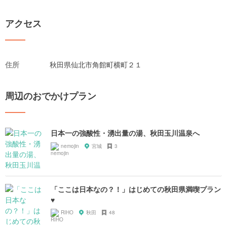
アクセス
住所
秋田県仙北市角館町横町２１
周辺のおでかけプラン
日本一の強酸性・湧出量の湯、秋田玉川温泉へ
nemojin
宮城
3
「ここは日本なの？！」はじめての秋田県満喫プラン
♥
RIHO
秋田
48