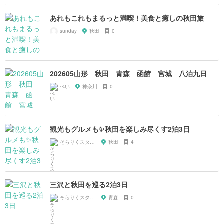
あれもこれもまるっと満喫！美食と癒しの秋田旅
sunday
秋田
0
202605山形 秋田 青森 函館 宮城 八泊九日
ぺい
神奈川
0
観光もグルメも✨秋田を楽しみ尽くす2泊3日
そらりくスタッフ
秋田
4
三沢と秋田を巡る2泊3日
そらりくスタッフ
青森
0