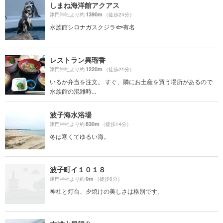
しまね海洋館アクアス
1390m
津門神社より約
（徒歩24分）
水族館シロナガスクジラ🐟有名
レストラン異瑠香
1220m
津門神社より約
（徒歩21分）
いるか弁当を注文。 すぐ、隣にお土産を買う場所があるので
水族館の混雑時...
波子海水浴場
830m
津門神社より約
（徒歩14分）
冬は寒くてゆるい海。
波子町イ１０１８
0m
津門神社より約
（徒歩0分）
神社と灯台、夕焼けの美しさは格別です。