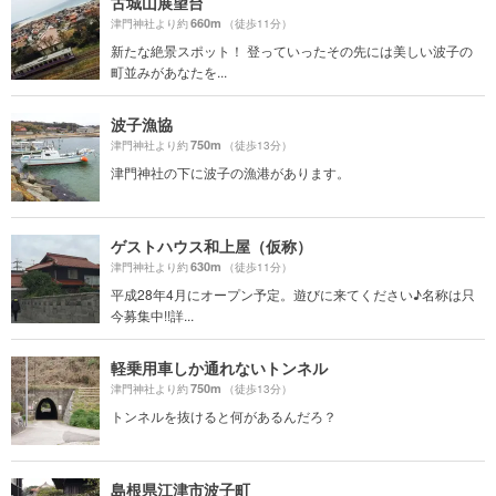
古城山展望台
660m
津門神社より約
（徒歩11分）
新たな絶景スポット！ 登っていったその先には美しい波子の
町並みがあなたを...
波子漁協
750m
津門神社より約
（徒歩13分）
津門神社の下に波子の漁港があります。
ゲストハウス和上屋（仮称）
630m
津門神社より約
（徒歩11分）
平成28年4月にオープン予定。遊びに来てください♪名称は只
今募集中!!詳...
軽乗用車しか通れないトンネル
750m
津門神社より約
（徒歩13分）
トンネルを抜けると何があるんだろ？
島根県江津市波子町