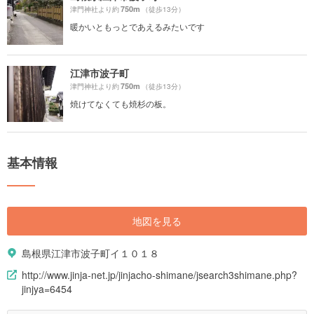
750m
津門神社より約
（徒歩13分）
暖かいともっとであえるみたいです
江津市波子町
750m
津門神社より約
（徒歩13分）
焼けてなくても焼杉の板。
基本情報
地図を見る
島根県江津市波子町イ１０１８
http://www.jinja-net.jp/jinjacho-shimane/jsearch3shimane.php?
jinjya=6454