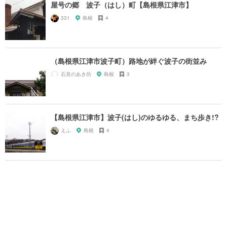
屋号の郷 波子（はし）町【島根県江津市】
331
島根
4
（島根県江津市波子町）路地が絆ぐ波子の街並み
石見のあき坊
島根
3
【島根県江津市】波子(はし)のゆるゆる、まち歩き!?
えふ
島根
4