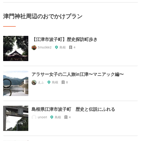
津門神社周辺のおでかけプラン
【江津市波子町】歴史探訪町歩き
5muckie2
島根
4
アラサー女子の二人旅in江津〜マニアック編〜
えふ
島根
8
島根県江津市波子町 歴史と伝説にふれる
unoeri
島根
4