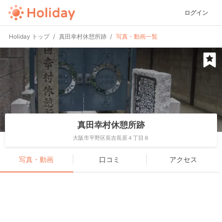
ログイン
Holiday トップ
真田幸村休憩所跡
写真・動画一覧
真田幸村休憩所跡
大阪市平野区長吉長原４丁目８
写真・動画
口コミ
アクセス