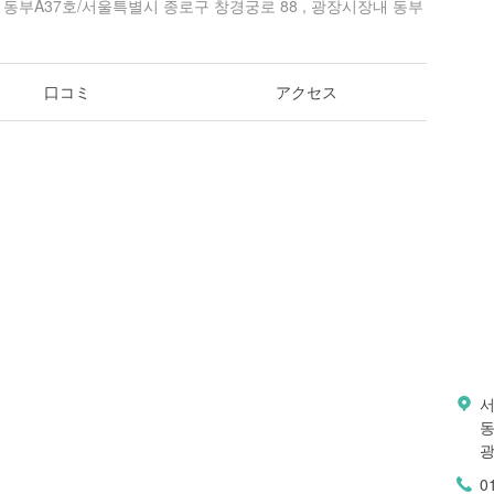
 동부A37호/서울특별시 종로구 창경궁로 88 , 광장시장내 동부
口コミ
アクセス
서
동
광
0