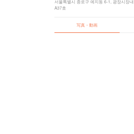
서울특별시 종로구 예지동 6-1, 광장시장내
A37호
写真・動画