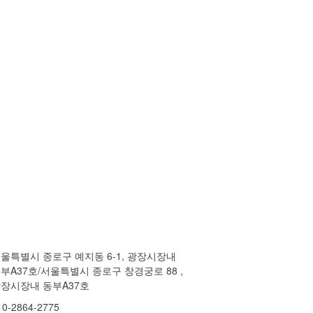
울특별시 종로구 예지동 6-1, 광장시장내
부A37호/서울특별시 종로구 창경궁로 88 ,
장시장내 동부A37호
10-2864-2775