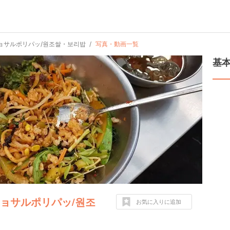
ョサルポリパッ/원조쌀・보리밥
写真・動画一覧
基
ョサルポリパッ/원조
お気に入りに追加