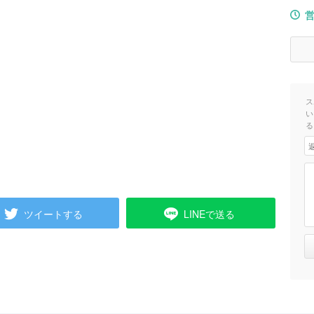
ス
い
る
ツイートする
LINEで送る