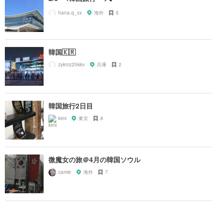
hana.q_xx
海外
5
韓国🇰🇷
zykmz2hkkv
兵庫
2
韓国旅行2日目
kimi
東京
8
微魔女の旅＠4月の韓国ソウル
camie
海外
7