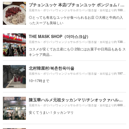
プチョンユッケ 本店/プチョンユッケ ポンジョム / 부촌육회 본점プチョンユッケ 本店
100m
元祖サル・ポリパッ/ウォンジョサルポリパッ/원조쌀・보리밥より約
（
◎とっても有名なユッケが食べられるお店 ◎大根と牛肉の入
ったスープも美味しい
THE MASK SHOP（더마스크샵）
1380m
元祖サル・ポリパッ/ウォンジョサルポリパッ/원조쌀・보리밥より約
コスメが安くてお土産にも◎ 2階にはお菓子や日用品もある ス
キンケア商品...
北村韓屋村/북촌한옥마을
1970m
元祖サル・ポリパッ/ウォンジョサルポリパッ/원조쌀・보리밥より約
10~17時まで
陳玉華ハルメ元祖タッカンマリ/チンオックァハルメ ウォンジョ タッカンマリ/진옥화할매원조닭한마리
600m
元祖サル・ポリパッ/ウォンジョサルポリパッ/원조쌀・보리밥より約
（
安くてうまい！タッカンマリ