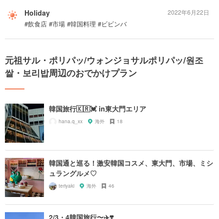
Holiday
2022年6月22日
#飲食店 #市場 #韓国料理 #ビビンバ
元祖サル・ポリパッ/ウォンジョサルポリパッ/원조
쌀・보리밥周辺のおでかけプラン
韓国旅行🇰🇷💓 in東大門エリア
hana.q_xx
海外
18
韓国通と巡る！激安韓国コスメ、東大門、市場、ミシ
ュラングルメ♡
teriyaki
海外
46
2/3・4韓国旅行〜✈️❣️