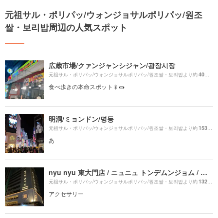
元祖サル・ポリパッ/ウォンジョサルポリパッ/원조
쌀・보리밥周辺の人気スポット
広蔵市場/クァンジャンシジャン/광장시장
40m
元祖サル・ポリパッ/ウォンジョサルポリパッ/원조쌀・보리밥より約
（
食べ歩きの本命スポット🍢🌭
明洞/ミョンドン/명동
1530m
元祖サル・ポリパッ/ウォンジョサルポリパッ/원조쌀・보리밥より約
あ
nyu nyu 東大門店 / ニュニュ トンデムンジョム / 뉴뉴 동대문점
1320m
元祖サル・ポリパッ/ウォンジョサルポリパッ/원조쌀・보리밥より約
アクセサリー