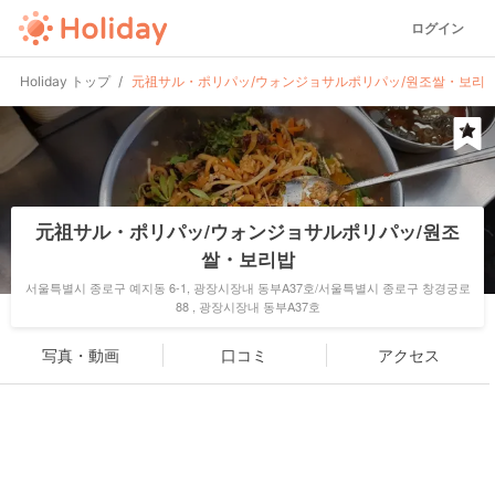
ログイン
Holiday トップ
元祖サル・ポリパッ/ウォンジョサルポリパッ/원조쌀・보리
元祖サル・ポリパッ/ウォンジョサルポリパッ/원조
쌀・보리밥
서울특별시 종로구 예지동 6-1, 광장시장내 동부A37호/서울특별시 종로구 창경궁로
88 , 광장시장내 동부A37호
写真・動画
口コミ
アクセス