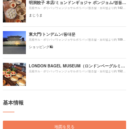
明洞餃子 本店/ミョンドンギョジャ ポンジョム/명동교자 본점
1420m
元祖サル・ポリパッ/ウォンジョサルポリパッ/원조쌀・보리밥より約
まじうま
東大門/トンデムン/동대문
1090m
元祖サル・ポリパッ/ウォンジョサルポリパッ/원조쌀・보리밥より約
ショッピング🛍
LONDON BAGEL MUSEUM（ロンドンベーグルミュージアム 安国店）
1520m
元祖サル・ポリパッ/ウォンジョサルポリパッ/원조쌀・보리밥より約
基本情報
地図を見る