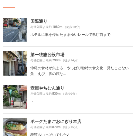
国際通り
1080m
与儀公園より約
（徒歩19分）
ホテルに車を停めたままゆいレールで県庁前まで
第一牧志公設市場
790m
与儀公園より約
（徒歩14分）
沖縄の食材が集まる やっぱり独特の食文化 見たことない
魚、えび、豚の顔な...
壺屋やちむん通り
530m
与儀公園より約
（徒歩9分）
・
ポークたまごおにぎり本店
870m
与儀公園より約
（徒歩15分）
種類もいっぱいでした♪