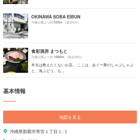
OKINAWA SOBA EIBUN
520m
与儀公園より約
（徒歩9分）
食彩酒房 まつもと
1680m
与儀公園より約
（徒歩28分）
本当は教えたくないお店。 ここは、あぐー豚のしゃぶしゃぶ
と、海ぶどう、も...
基本情報
地図を見る
沖縄県那覇市寄宮１丁目１-１