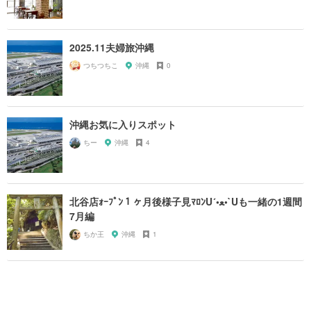
2025.11夫婦旅沖縄
つちつちこ
沖縄
0
沖縄お気に入りスポット
ちー
沖縄
4
北谷店ｫｰﾌﾟﾝ１ヶ月後様子見ﾏﾛﾝU´•ﻌ•`Uも一緒の1週間
7月編
ちか王
沖縄
1