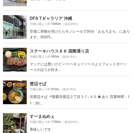
DFS Tギャラリア 沖縄
1690m
与儀公園より約
（徒歩29分）
空港に荷物を預けたらモノレールで30分「おもろまち」にあり
ます。300円...
ステーキハウス８８ 国際通り店
950m
与儀公園より約
（徒歩16分）
マックには悪いけど バーベキューソースよりフォンドボーソ
ースのほうが好き...
楚辺そば
910m
与儀公園より約
（徒歩16分）
④楚辺そば 📍那覇市楚辺２丁目３７−４０ 🚘 あり 営業時間：1
1：30...
すーまぬめぇ
1700m
与儀公園より約
（徒歩29分）
美味しいです