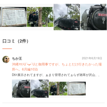
口コミ（2件）
ちか王
2021年6月19日
沖縄ﾏﾛﾝU´•ﻌ•`Uと御用事ですが、ちょとだけ行きたかった場
所へ。6月編10泊
D51展示されてますが、ぁまり管理されてぉらず雑草が沢山、、