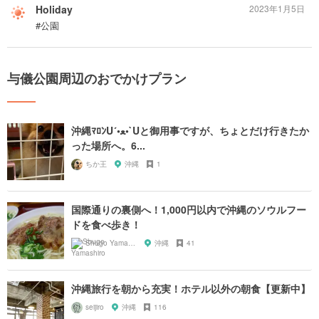
Holiday
2023年1月5日
#公園
与儀公園周辺のおでかけプラン
沖縄ﾏﾛﾝU´•ﻌ•`Uと御用事ですが、ちょとだけ行きたか
った場所へ。6...
ちか王
沖縄
1
国際通りの裏側へ！1,000円以内で沖縄のソウルフー
ドを食べ歩き！
Shugo Yamashiro
沖縄
41
沖縄旅行を朝から充実！ホテル以外の朝食【更新中】
seijiro
沖縄
116