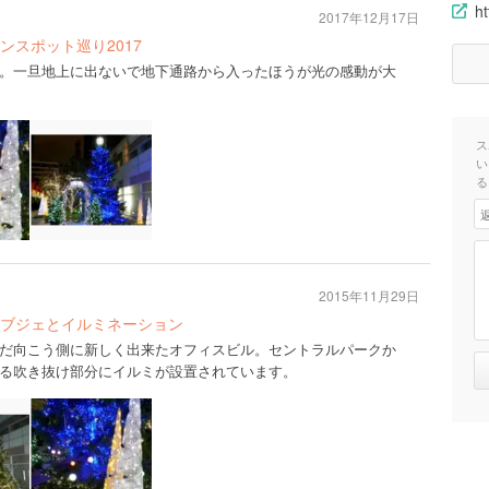
ht
2017年12月17日
スポット巡り2017
。一旦地上に出ないで地下通路から入ったほうが光の感動が大
ス
い
る
2015年11月29日
ブジェとイルミネーション
だ向こう側に新しく出来たオフィスビル。セントラルパークか
る吹き抜け部分にイルミが設置されています。