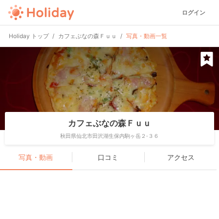
ログイン
Holiday トップ
カフェぶなの森Ｆｕｕ
写真・動画一覧
カフェぶなの森Ｆｕｕ
秋田県仙北市田沢湖生保内駒ヶ岳２-３６
写真・動画
口コミ
アクセス