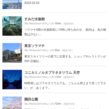
2023.02.03
すみだ水族館
100m
Sky Restaurant 634より約
（徒歩2分）
ソラマチ4階の水族館前に10時に待ち合わせ。 館内は、魚の種
類は少ない...
東京ソラマチ
20m
Sky Restaurant 634より約
（徒歩1分）
東京スカイツリーの真下に位置する、ショップやレストランが
300 店舗以...
コニカミノルタプラネタリウム 天空
110m
Sky Restaurant 634より約
（徒歩2分）
時間潰しはプラネタリウムでも。こちらも押上まで戻って下さ
い。が、あくまで...
隅田公園
720m
Sky Restaurant 634より約
（徒歩12分）