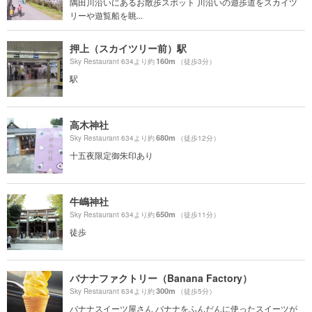
隅田川沿いにあるお散歩スポット 川沿いの遊歩道をスカイツ
リーや遊覧船を眺...
押上（スカイツリー前）駅
160m
Sky Restaurant 634より約
（徒歩3分）
駅
高木神社
680m
Sky Restaurant 634より約
（徒歩12分）
十五夜限定御朱印あり
牛嶋神社
650m
Sky Restaurant 634より約
（徒歩11分）
徒歩
バナナファクトリー（Banana Factory）
300m
Sky Restaurant 634より約
（徒歩5分）
バナナスイーツ屋さん バナナをふんだんに使ったスイーツが