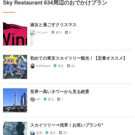
Sky Restaurant 634周辺のおでかけプラン
淑女と過ごすクリスマス
やにゅー
東京
0
初めての東京スカイツリー観光！【定番オススメ】
kurichaom
東京
60
世界一高いタワーから見る絶景
mh
東京
1
スカイツリー⇒浅草！お笑いプラン☪*
葛葉
東京
26