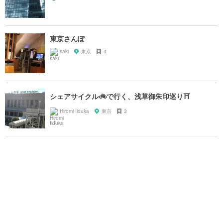
東京さんぽ
saki
東京
4
シェアサイクル🚲で行く、浅草御朱印巡り⛩
Hiromi Iiduka
東京
3