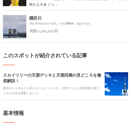
味わえる🍌 ジュ...
隅田川
840m
Sky Restaurant 634より約
（徒歩15分）
川沿いぷらぷら🚶‍♂️
このスポットが紹介されている記事
スカイツリーの天望デッキと天望回廊の見どころを徹
底解説！
東京のシンボルとも言えるスカイツリーの、天望デッキと天望回廊の見ど
ころやお店を調査しました。
基本情報