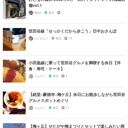
舗vol.1
Ikkun
東京
1
世田谷線「せっかくだから歩こう」日中おさんぽ
たいきんぐ
東京
15
小田急線に乗って世田谷グルメを満喫する休日【洋
食・寿司・ケーキ】
コムケン
東京
8
【経堂−豪徳寺−梅ケ丘】休日にお散歩しながら世田谷
グルメスポットめぐり
コムケン
東京
71
【梅ヶ丘】せたがや梅まつりとセットで楽しみたい商