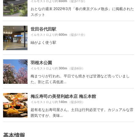
650m
イルモストロより約
（徒歩11分）
おとなの週末 2022年3月「春の東京グルメ散歩」に掲載された
スポット
世田谷代田駅
600m
イルモストロより約
（徒歩11分）
紬がよく使う駅
羽根木公園
300m
イルモストロより約
（徒歩6分）
梅まつりが行われ、平日でも焼きそば甘酒など売っていまし
た。割と広く高低差...
梅丘寿司の美登利総本店 梅丘本館
140m
イルモストロより約
（徒歩3分）
超有名なお寿司屋さん。土日は行列必至です。カジュアルな雰
囲気ですが、美味...
基本情報