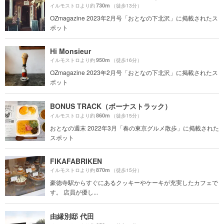
730m
イルモストロより約
（徒歩13分）
OZmagazine 2023年2月号「おとなの下北沢」に掲載されたス
ポット
Hi Monsieur
950m
イルモストロより約
（徒歩16分）
OZmagazine 2023年2月号「おとなの下北沢」に掲載されたス
ポット
BONUS TRACK（ボーナストラック）
860m
イルモストロより約
（徒歩15分）
おとなの週末 2022年3月「春の東京グルメ散歩」に掲載された
スポット
FIKAFABRIKEN
870m
イルモストロより約
（徒歩15分）
豪徳寺駅からすぐにあるクッキーやケーキが充実したカフェで
す。 店員が優し...
由縁別邸 代田