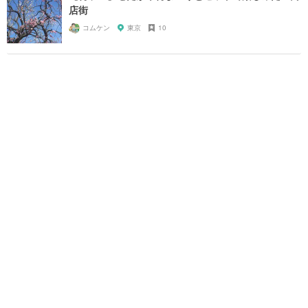
店街
コムケン
東京
10