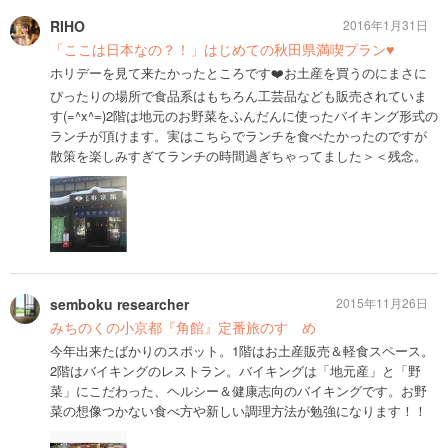
RIHO
2016年1月31日
「ここは日本なの？！」はじめての秋田県満喫プラン♥
ホリデーを見て来たかったところです❤️お土産を買うのにまさに
ぴったりの場所で食品系はもちろん工芸品なども販売されていま
す(=^x^=)2階は地元のお野菜をふんだんに使ったバイキング形式の
ランチが頂けます。実はこちらでランチを食べたかったのですが
散策を楽しみすぎてランチの時間過ぎちゃってました＞＜残念。
semboku researcher
2015年11月26日
みちのくの小京都『角館』定番旅のすゝめ
今年出来たばかりのスポット。1階はお土産販売＆軽食スペース。
2階はバイキングのレストラン。バイキングは「地元産」と「野
菜」にこだわった、ヘルシー＆健康志向のバイキングです。お野
菜の想像つかない食べ方や新しい調理方法が勉強になります！！