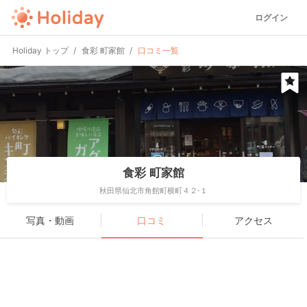
ログイン
Holiday トップ
食彩 町家館
口コミ一覧
食彩 町家館
秋田県仙北市角館町横町４２-１
写真・動画
口コミ
アクセス