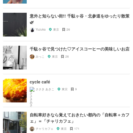
意外と知らない街!! 千駄ヶ谷・北参道をゆったり散策
🌿
Yuzuka
東京
26
千駄ヶ谷で見つけた♡アイスコーヒーの美味しいお店
みっこ
東京
26
cycle café
ささき あきこ
東京
9
自転車好きなら覚えておきたい都内の「自転車＋カフ
ェ」＝「チャリカフェ」
チャリカフェ
東京
171