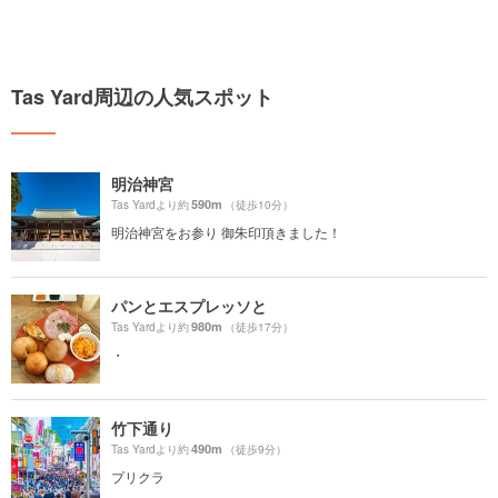
Tas Yard周辺の人気スポット
明治神宮
590m
Tas Yardより約
（徒歩10分）
明治神宮をお参り 御朱印頂きました！
パンとエスプレッソと
980m
Tas Yardより約
（徒歩17分）
・
竹下通り
490m
Tas Yardより約
（徒歩9分）
プリクラ