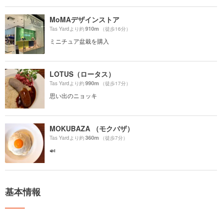
MoMAデザインストア
910m
Tas Yardより約
（徒歩16分）
ミニチュア盆栽を購入
LOTUS（ロータス）
990m
Tas Yardより約
（徒歩17分）
思い出のニョッキ
MOKUBAZA （モクバザ）
360m
Tas Yardより約
（徒歩7分）
🍛
基本情報