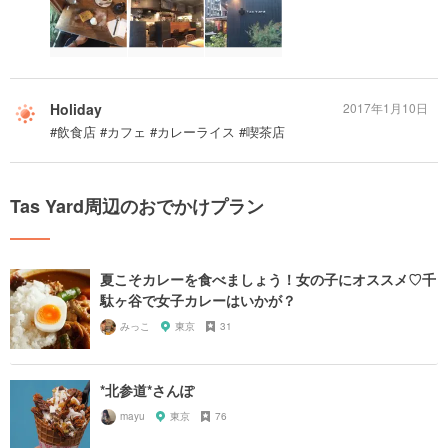
Holiday
2017年1月10日
#飲食店 #カフェ #カレーライス #喫茶店
Tas Yard周辺のおでかけプラン
夏こそカレーを食べましょう！女の子にオススメ♡千
駄ヶ谷で女子カレーはいかが？
みっこ
東京
31
*北参道*さんぽ
mayu
東京
76