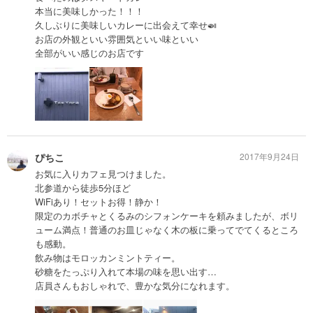
本当に美味しかった！！！
久しぶりに美味しいカレーに出会えて幸せ🍛
お店の外観といい雰囲気といい味といい
全部がいい感じのお店です
ぴちこ
2017年9月24日
お気に入りカフェ見つけました。
北参道から徒歩5分ほど
WiFiあり！セットお得！静か！
限定のカボチャとくるみのシフォンケーキを頼みましたが、ボリ
ューム満点！普通のお皿じゃなく木の板に乗ってでてくるところ
も感動。
飲み物はモロッカンミントティー。
砂糖をたっぷり入れて本場の味を思い出す…
店員さんもおしゃれで、豊かな気分になれます。