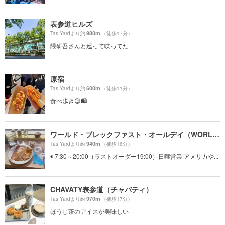
表参道ヒルズ
980m
Tas Yardより約
（徒歩17分）
隈研吾さんと巡って喋ってた
原宿
600m
Tas Yardより約
（徒歩11分）
食べ歩き😋🛍
ワールド・ブレックファスト・オールデイ（WORLD BREAKFAST ALLDAY）
940m
Tas Yardより約
（徒歩16分）
◉ 7:30～20:00（ラストオーダー19:00）日曜営業 アメリカや...
CHAVATY表参道（チャバティ）
970m
Tas Yardより約
（徒歩17分）
ほうじ茶のアイスが美味しい