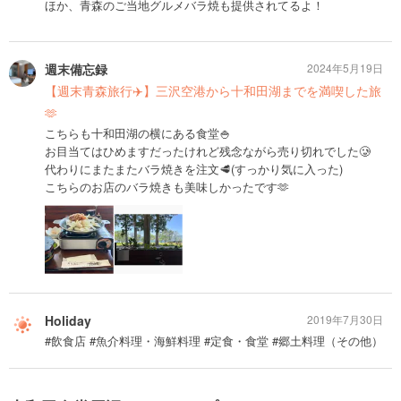
ほか、青森のご当地グルメバラ焼も提供されてるよ！
週末備忘録
2024年5月19日
【週末青森旅行✈️】三沢空港から十和田湖までを満喫した旅
🫶
こちらも十和田湖の横にある食堂🍚
お目当てはひめますだったけれど残念ながら売り切れでした🥲
代わりにまたまたバラ焼きを注文🥩(すっかり気に入った)
こちらのお店のバラ焼きも美味しかったです🫶
Holiday
2019年7月30日
#飲食店 #魚介料理・海鮮料理 #定食・食堂 #郷土料理（その他）