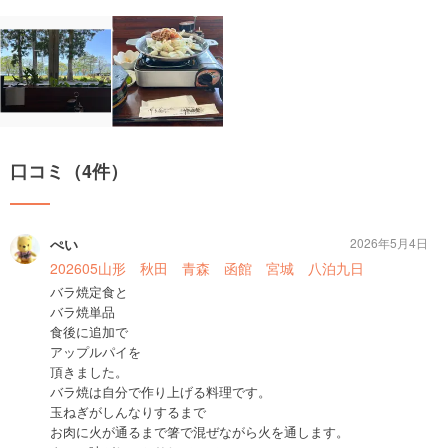
口コミ（4件）
ぺい
2026年5月4日
202605山形 秋田 青森 函館 宮城 八泊九日
バラ焼定食と
バラ焼単品
食後に追加で
アップルパイを
頂きました。
バラ焼は自分で作り上げる料理です。
玉ねぎがしんなりするまで
お肉に火が通るまで箸で混ぜながら火を通します。