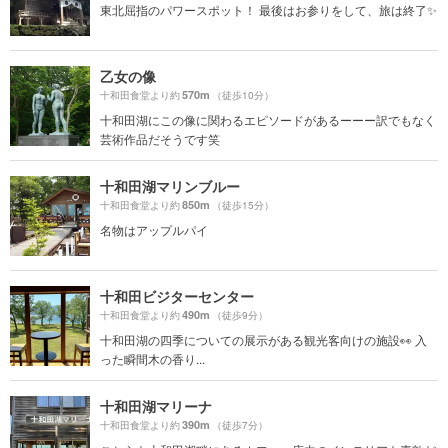
東北屈指のパワースポット！ 最後はお参りをして、旅は終了✨
乙女の像
570m
十和田食堂より約
（徒歩10分）
十和田湖にこの像に関わるエピソードがあるーーー訳でもなく
芸術作品だそうです笑
十和田湖マリンブルー
850m
十和田食堂より約
（徒歩15分）
名物はアップルパイ
十和田ビジターセンター
490m
十和田食堂より約
（徒歩9分）
十和田湖の四季についての展示がある観光客向けの施設👀 入
った瞬間木の香り...
十和田湖マリーナ
390m
十和田食堂より約
（徒歩7分）