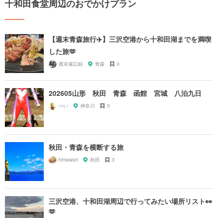
十和田食堂周辺のおでかけプラン
【週末青森旅行✈️】三沢空港から十和田湖までを満喫
した旅🫶
週末備忘録
青森
0
202605山形 秋田 青森 函館 宮城 八泊九日
ぺい
神奈川
0
秋田・青森を横断する旅
himawari
秋田
3
三沢空港、十和田湖周辺で行ってみたい場所リスト👀
🫶