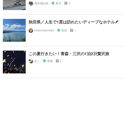
週末備忘録
東京
0
秋田県／人生で1度は訪れたいディープなホテル🪶
nekonekone64
秋田
1
この夏行きたい！青森・三沢の1泊2日贅沢旅
あこ
青森
2