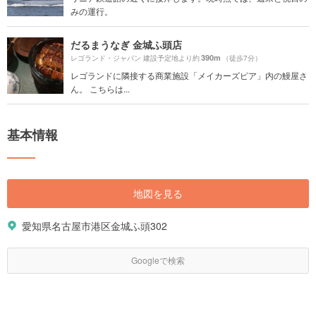
みの運行。
だるまうなぎ 金城ふ頭店
390m
レゴランド・ジャパン 建設予定地より約
（徒歩7分）
レゴランドに隣接する商業施設「メイカーズピア」内の鰻屋さ
ん。 こちらは...
基本情報
地図を見る
愛知県名古屋市港区金城ふ頭302
Googleで検索