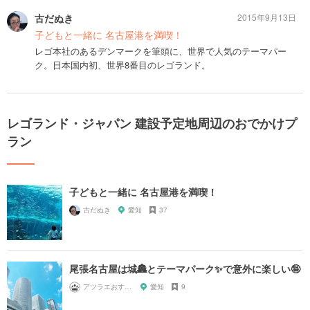
古だぬき
2015年9月13日
子どもと一緒に 名古屋港を満喫！
レゴ本社のあるデンマークを筆頭に、世界で人気のテーマパー
ク。日本国内初、世界8番目のレゴランド。
レゴランド・ジャパン 建設予定地周辺のおでかけプ
ラン
子どもと一緒に 名古屋港を満喫！
古だぬき
愛知
37
尾張名古屋は城🏯とテーマパーク✨で意外に楽しい🤪
アツラエおすすめ旅プラン！
愛知
9