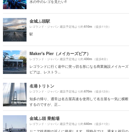
水の中のレゴを見たい‼️
金城ふ頭駅
610m
レゴランド・ジャパン 建設予定地より約
（徒歩11分）
駅
Maker's Pier（メイカーズピア）
430m
レゴランド・ジャパン 建設予定地より約
（徒歩8分）
レゴランドに行く途中に突っ切る形になる商業施設メイカーズ
ピアは、レストラ...
名港トリトン
670m
レゴランド・ジャパン 建設予定地より約
（徒歩12分）
知多の帰り、通常は名古屋高速を使用して名古屋を一気に横断
するのですが、正...
金城ふ頭 乗船場
640m
レゴランド・ジャパン 建設予定地より約
（徒歩11分）
リニア鉄道館の近くに接岸します。現時点では、週末と祝日の