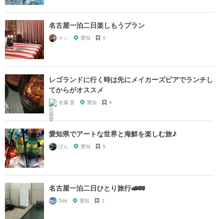
名古屋一泊二日楽しもうプラン
ケン
愛知
0
レゴランドに行く時は先にメイカーズピアでランチし
てからがオススメ
佐藤 愛
愛知
4
愛知県でアートな世界と海鮮を楽しむ旅♪
ぽん
愛知
5
名古屋一泊二日ひとり旅行🚅🚃
Sak
愛知
2