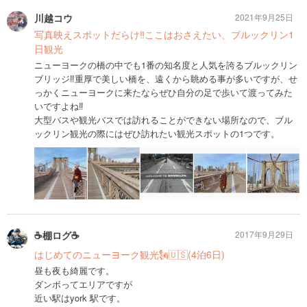
川越コウ
2021年9月25日
写真映えスポットだらけ‼︎ここはおさえたい、ブルックリン1
日観光
ニューヨークの橋の中でも1番の知名度と人気を誇るブルックリン
ブリッジ‼︎重厚で美しい橋を、遠くから眺める事が多いですが、せ
っかくニューヨークに来たならぜひ自分の足で歩いて渡ってみた
いですよね‼︎
大型バスや観光バスでは訪れることができない場所なので、ブル
ックリン観光の際にはぜひ訪れたい観光スポットの1つです。
☕️棚ログ☕️
2017年9月29日
はじめてのニューヨーク観光🗽🇺🇸(4泊6日)
昼も夜も綺麗です。
ダンボってエリアですが
近い駅はyork 駅です。