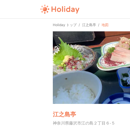
Holiday トップ
江之島亭
地図
江之島亭
神奈川県藤沢市江の島２丁目６-５