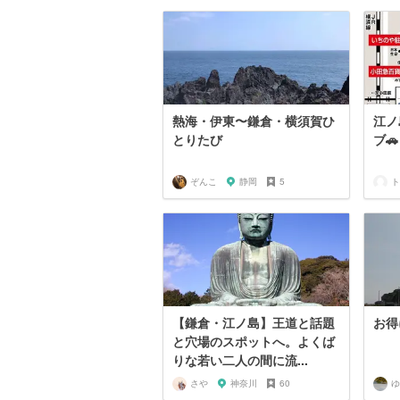
熱海・伊東〜鎌倉・横須賀ひ
江ノ
とりたび
ブ🚗
ぞんこ
静岡
5
ト
【鎌倉・江ノ島】王道と話題
お得
と穴場のスポットへ。よくば
りな若い二人の間に流...
さや
神奈川
60
ゆ