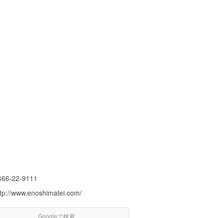
466-22-9111
ttp://www.enoshimatei.com/
Googleで検索