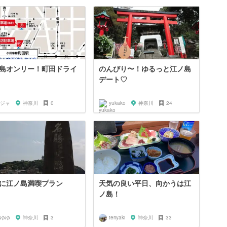
島オンリー！町田ドライ
のんびり〜！ゆるっと江ノ島
デート♡
ジャ
神奈川
0
yukako
神奈川
24
に江ノ島満喫プラン
天気の良い平日、向かうは江
ノ島！
ゆゆ
神奈川
3
teriyaki
神奈川
33