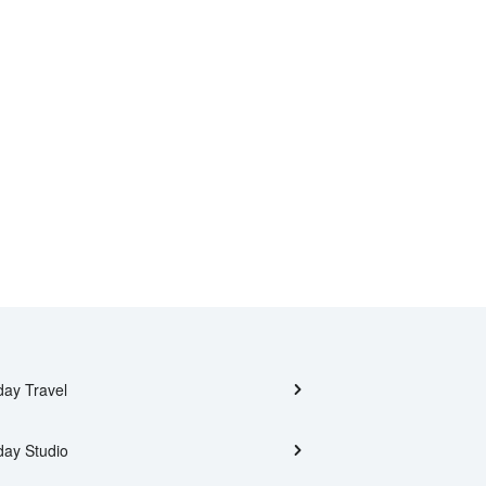
day Travel
day Studio