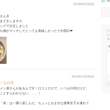
ht
2019年5月25日
さん🍜
きどきします☺️
ングで注文しました
感がマッチしてとっても美味しかったです🙆🏻❤︎
ス
い
る
2016年12月25日
〇なお店
メン屋さんがあるんです！口コミだけで、いつも行列だけど、
ことすらわからない、、、！
「表」は一通り楽しんだ、ちょっとおませな後輩女子を連れて