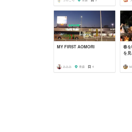
ゴロごろ
青森
5
つ
MY FIRST AOMORI
春を
を見
みみみ
青森
4
t