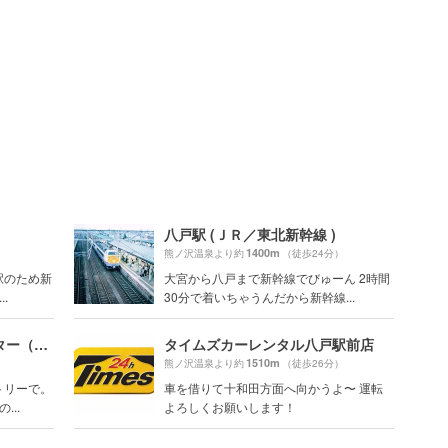
八戸駅 (ＪＲ／東北新幹線 )
1400m
）
熊ノ沢温泉より約
（徒歩24分）
駅のため新
大宮から八戸まで新幹線でびゅーん 2時間
.
30分で着いちゃうんだから新幹線...
八戸地域地場産業振興センター（ユートリー）
タイムズカーレンタル八戸駅前店
1510m
）
熊ノ沢温泉より約
（徒歩26分）
トリーで。
車を借りて十和田方面へ向かうよ〜 運転
..
よろしくお願いします！