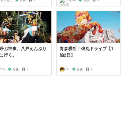
ちつちこ
青森
1
teriyaki
青森
3
呼ぶ神事、八戸えんぶり
青森横断！弾丸ドライブ【1
に行く。
泊2日】
abby
青森
1
rie
青森
3