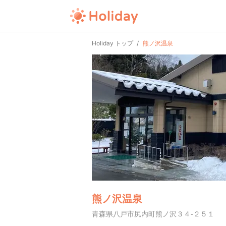
Holiday トップ
熊ノ沢温泉
熊ノ沢温泉
青森県八戸市尻内町熊ノ沢３４-２５１