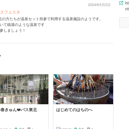
h
2024年5月2日
n
スフェスタ
地元の方たちが温泉セット持参で利用する温泉施設のようです。
いて銭湯のような温泉です
参しましょう！
ン
26春きゅん❤️パス東北
はじめてのはちのへ