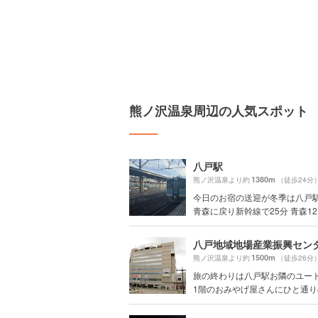
熊ノ沢温泉周辺の人気スポット
八戸駅
1380m
熊ノ沢温泉より約
（徒歩24分
今日のお宿の送迎が冬季は八戸
青森に戻り新幹線で25分 青森12..
1500m
熊ノ沢温泉より約
（徒歩26分
旅の終わりは八戸駅お隣のユー
1階のおみやげ屋さんにひと通りの.