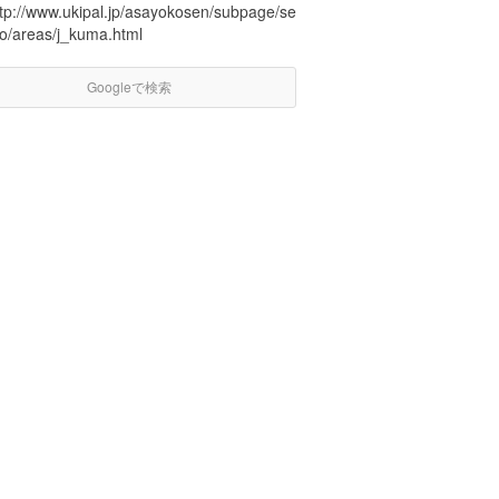
ttp://www.ukipal.jp/asayokosen/subpage/se
to/areas/j_kuma.html
Googleで検索