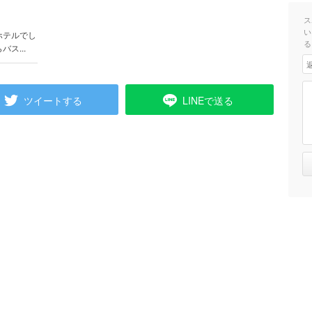
）
ス
い
ホテルでし
る
ス...
ツイートする
LINEで送る