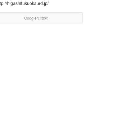
tp://higashifukuoka.ed.jp/
Googleで検索