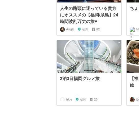
人生の路頭に迷っている貴方
ちょ
にオススメの【福岡/糸島】24
時間波乱万丈の旅♥︎
Angie
福岡
82
Ｍ
2泊3日福岡グルメ旅
【福
旅
hide
福岡
20
ゆ