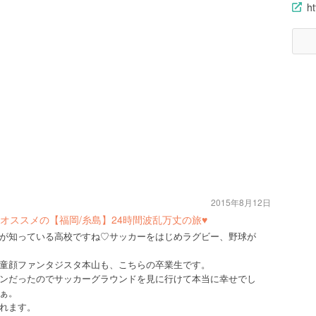
ht
2015年8月12日
ススメの【福岡/糸島】24時間波乱万丈の旅♥︎
が知っている高校ですね♡サッカーをはじめラグビー、野球が
童顔ファンタジスタ本山も、こちらの卒業生です。
ンだったのでサッカーグラウンドを見に行けて本当に幸せでし
ぁ。
れます。