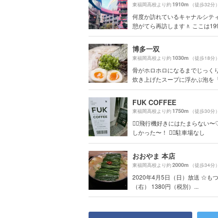
1910m
東福岡高校より約
（徒歩32分
何度か訪れているキャナルシテ
憩がてら再訪します🚶 ここは199.
博多一双
1030m
東福岡高校より約
（徒歩18分
骨がホロホロになるまでじっく
炊き上げたスープに浮かぶ泡を「豚
FUK COFFEE
1750m
東福岡高校より約
（徒歩30分
☝🏻飛行機好きにはたまらない〜♡ 
しかった〜！ ☝🏻駐車場なし
おおやま 本店
2000m
東福岡高校より約
（徒歩34分
2020年4月5日（日）放送 ☆も
（右） 1380円（税別）...