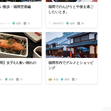
い散歩・福岡空港編
福岡でのんびりと午後を過ご
したいとき。
ｏｔｔｉ
福岡
10
den0707
福岡
29
岡】女子2人食い倒れの
福岡市内でグルメとショッピ
ング
か
福岡
10
米湊
福岡
3