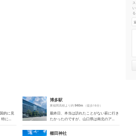
ス
い
る
博多駅
940m
）
東福岡高校より約
（徒歩16分）
全国的に見
最終日、本当は訪れたことがない萩に行き
に...
たかったのですが、山口県は南北のア...
櫛田神社