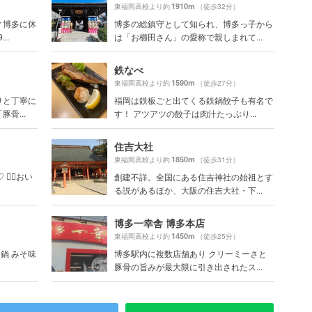
1910m
）
東福岡高校より約
（徒歩32分）
ィ博多に休
博多の総鎮守として知られ、博多っ子から
..
は「お櫛田さん」の愛称で親しまれて...
鉄なべ
1590m
）
東福岡高校より約
（徒歩27分）
りと丁寧に
福岡は鉄板ごと出てくる鉄鍋餃子も有名で
骨...
す！ アツアツの餃子は肉汁たっぷり...
住吉大社
）
1850m
東福岡高校より約
（徒歩31分）
☝🏻おい
創建不詳。全国にある住吉神社の始祖とす
る説があるほか、大阪の住吉大社・下...
博多一幸舎 博多本店
1450m
）
東福岡高校より約
（徒歩25分）
つ鍋 みそ味
博多駅内に複数店舗あり クリーミーさと
豚骨の旨みが最大限に引き出されたス...