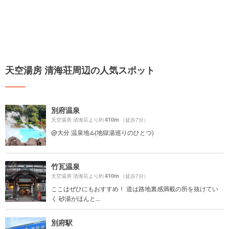
天空湯房 清海荘周辺の人気スポット
別府温泉
410m
天空湯房 清海荘より約
（徒歩7分）
@大分 温泉地♨️(地獄湯巡りのひとつ)
竹瓦温泉
410m
天空湯房 清海荘より約
（徒歩7分）
ここはぜひにもおすすめ！ 道は路地裏感満載の所を抜けてい
く 砂湯がほんと...
別府駅