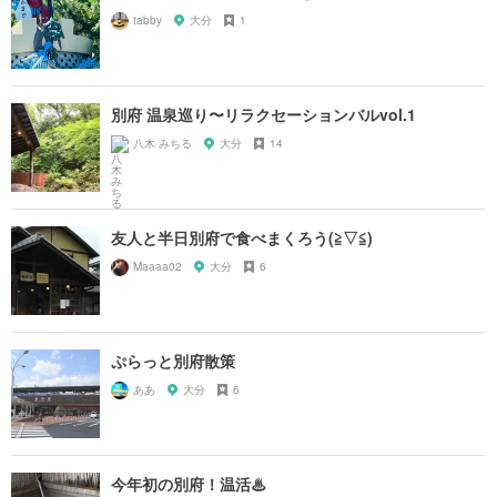
tabby
大分
1
別府 温泉巡り〜リラクセーションバルvol.1
八木 みちる
大分
14
友人と半日別府で食べまくろう(≧▽≦)
Maaaa02
大分
6
ぷらっと別府散策
ああ
大分
6
今年初の別府！温活♨