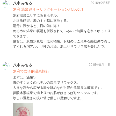
八木 みちる
2016年2月5日
別府 温泉巡り〜リラクセーションバルvol.1
別府温泉エリアにあるホテル。
北浜旅館街、海のすぐ隣に立地する。
湯舟に浸かると、目の前に海！
ぬるめの温泉に寝湯も併設されているので時間を忘れてゆっくり
できます。
泉質は、炭酸水素塩・塩化物泉。お肌のよごれを石鹸効果で流し
てくれる弱アルカリ性のお湯。湯上りサラサラ感を楽しんで。
八木 みちる
2015年8月11日
別府で女子的温泉旅行
まずは、温泉♡
海のすぐ近くのホテルの温泉でリラックス。
大きな窓から広がる海を眺めながら浸かる温泉は最高です。
炭酸水素塩泉で湯上りのお肌がはさっぱりツルツルです。
珍しい畳敷きの洗い場は優しい足触りですよ。