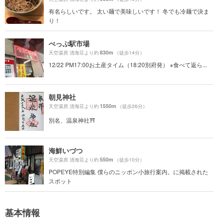
有名らしいです。 太い麺で美味しいです！ 冬でも冷麺で決ま
り！
べっぷ駅市場
830m
天空湯房 清海荘より約
（徒歩14分）
12/22 PM17:00お土産タイム（18:20別府発） ※食べて返ら...
朝見神社
1550m
天空湯房 清海荘より約
（徒歩26分）
別名、温泉神社⛩
海鮮いづつ
550m
天空湯房 清海荘より約
（徒歩10分）
POPEYE特別編集 僕らのニッポン小旅行案内。に掲載された
スポット
基本情報