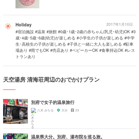
Holiday
2017年1月10日
#宿泊施設 #温泉 #旅館 #0歳･1歳･2歳の赤ちゃん(乳児･幼児)OK #3
歳･4歳･5歳･6歳(幼児)が楽しめる #小学生の子供が楽しめる #中学
生･高校生の子供が楽しめる #子供と一緒に大人も楽しめる #駐車
場あり #雨でもOK #売店あり #ベビーカーOK #食事持込OK #レス
トランあり
天空湯房 清海荘周辺のおでかけプラン
別府で女子的温泉旅行
八木 みちる
大分
23
温泉県大分。別府、湯布院を巡る旅。