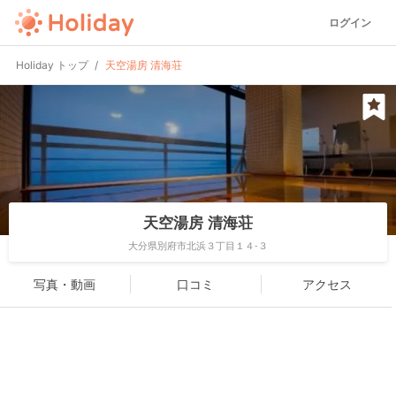
ログイン
Holiday トップ
天空湯房 清海荘
天空湯房 清海荘
大分県別府市北浜３丁目１４-３
写真・動画
口コミ
アクセス