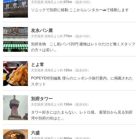
670m
天空湯房 清海荘より約
（徒歩12分）
ソニックで別府に移動 ここからレンタカー🚗で移動します
友永パン屋
770m
天空湯房 清海荘より約
（徒歩13分）
別府名物 こし餡パン120円 建物はレトロだけど働くスタッフ
の方々は若い...
とよ常
120m
天空湯房 清海荘より約
（徒歩2分）
POPEYE特別編集 僕らのニッポン小旅行案内。に掲載された
スポット
別府タワー
150m
天空湯房 清海荘より約
（徒歩3分）
タワー好きにはたまらない、レトロ感。 展望台から見る別府
湾や別府の街はと...
六盛
960m
天空湯房 清海荘より約
（徒歩16分）