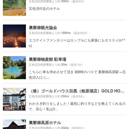
200m
五色沼自然探勝路より約
（徒歩4分）
五色沼付近のホテル
裏磐梯観光協会
1890m
五色沼自然探勝路より約
（徒歩32分）
エコナイトファンタジーはカップルにも家族にもオススメ(o^^
o)
裏磐梯物産館 駐車場
20m
五色沼自然探勝路より約
（徒歩1分）
こちらに車を停めさせて頂き 朝8時のバスで 裏磐梯高原駅→五
色沼入口 に...
（株）ゴールドハウス目黒（桧原湖店）GOLD HOUSE MEGURO
250m
五色沼自然探勝路より約
（徒歩5分）
わかさぎ釣りをしました！最初に釣り方などを教えてくれるの
で、安心！私は3...
裏磐梯高原ホテル
250m
五色沼自然探勝路より約
（徒歩5分）