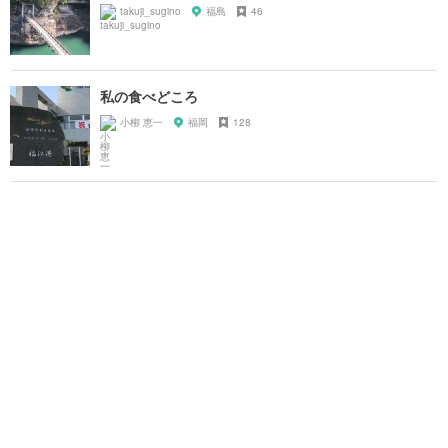
takuji_sugino
福島
46
私の食べどころ
小柳 恵一
福岡
128