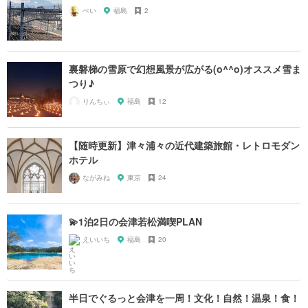
ぺい
福島
2
裏磐梯の雪原で幻想風景が広がる(o^^o)オススメ雪ま
つり♪
りんちぃ
福島
12
【随時更新】津々浦々の近代建築旅館・レトロモダン
ホテル
ながみね
東京
24
💫1泊2日の会津若松満喫PLAN
えいいち
福島
20
半日でぐるっと会津を一周！文化！自然！温泉！食！