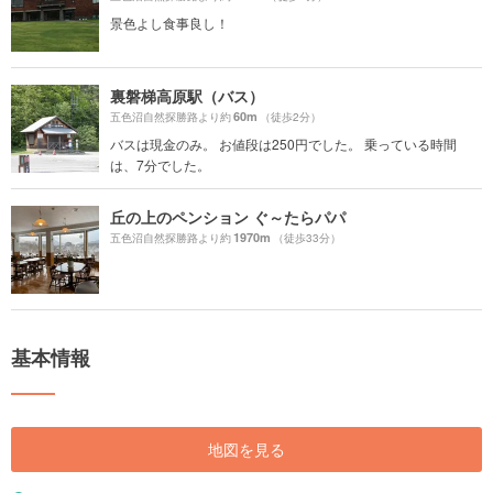
景色よし食事良し！
裏磐梯高原駅（バス）
60m
五色沼自然探勝路より約
（徒歩2分）
バスは現金のみ。 お値段は250円でした。 乗っている時間
は、7分でした。
丘の上のペンション ぐ～たらパパ
1970m
五色沼自然探勝路より約
（徒歩33分）
基本情報
地図を見る