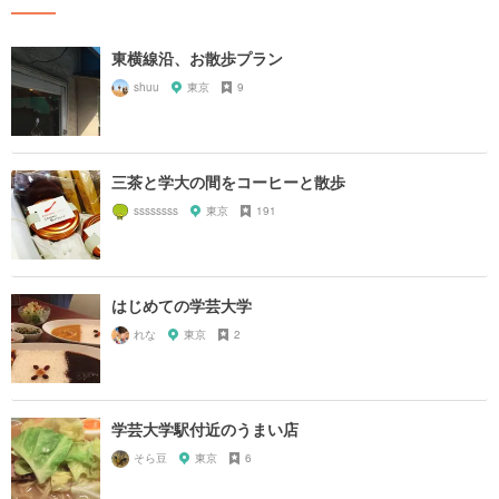
東横線沿、お散歩プラン
shuu
東京
9
三茶と学大の間をコーヒーと散歩
ssssssss
東京
191
はじめての学芸大学
れな
東京
2
学芸大学駅付近のうまい店
そら豆
東京
6