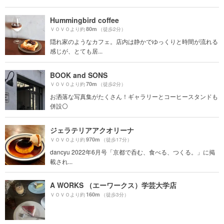
Hummingbird coffee
80m
ＶＯＶＯより約
（徒歩2分）
隠れ家のようなカフェ。店内は静かでゆっくりと時間が流れる
感じが、とても居...
BOOK and SONS
70m
ＶＯＶＯより約
（徒歩2分）
お洒落な写真集がたくさん！ギャラリーとコーヒースタンドも
併設⚪️
ジェラテリアアクオリーナ
970m
ＶＯＶＯより約
（徒歩17分）
dancyu 2022年6月号「京都で呑む、食べる、つくる。」に掲
載され...
A WORKS （エーワークス）学芸大学店
160m
ＶＯＶＯより約
（徒歩3分）