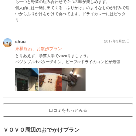
ら一つと野菜の組み合わせで２つの味が楽しめます。
個人的には一緒に出てくる「ふりかけ」のようなものが好みで途
中からふりかけをかけて食べてます。ドライカレーにはピッタ
リ！
shuu
2017年3月25日
東横線沿、お散歩プラン
とりあえず、学芸大学でvovoりましょう。
ベジタブル➕バターチキン、ビーフorドライのコンビが最強
口コミをもっとみる
ＶＯＶＯ周辺のおでかけプラン