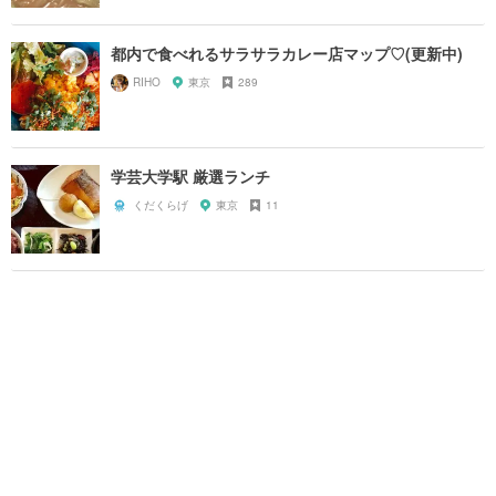
都内で食べれるサラサラカレー店マップ♡(更新中)
RIHO
東京
289
学芸大学駅 厳選ランチ
くだくらげ
東京
11