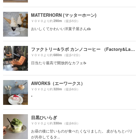
MATTERHORN (マッターホーン)
290m
ＶＯＶＯより約
（徒歩5分）
おいしくてかわいい洋菓子屋さん🍰
ファクトリー&ラボ カンノコーヒー （Factory&Labo 神乃珈琲）
680m
ＶＯＶＯより約
（徒歩12分）
日当たり最高で開放的なカフェ☕️
AWORKS（エーワークス）
320m
ＶＯＶＯより約
（徒歩6分）
*
目黒ひいらぎ
330m
ＶＯＶＯより約
（徒歩6分）
お昼の後に甘いものが食べたくなりました。 皮がもちとパリ
が共存してるタ...