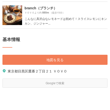
branch（ブランチ）
880m
ＶＯＶＯより約
（徒歩15分）
こんなに具沢山なレモネードは初めて！スライスレモンにキン
カン、ジンジャー...
基本情報
地図を見る
東京都目黒区鷹番２丁目２１ ＶＯＶＯ
Googleで検索