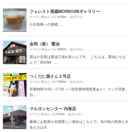
フォレスト酒蔵MORIKUNIギャラリー
1570m
ヤマロク醤油より約
（徒歩27分）
小豆島唯一の酒蔵。
金両（株） 醤油
1080m
ヤマロク醤油より約
（徒歩19分）
実は小豆島は醤油工場が多いんです。 こちらは、醤油にちな
んで「SHOW ...
つくだに屋さん２号店
1280m
ヤマロク醤油より約
（徒歩22分）
営業時間 9:00～17:30（一部営業時間変更あり） ランチ営業、
日...
マルヨシセンター 内海店
810m
ヤマロク醤油より約
（徒歩14分）
最後にお刺身が名残惜しい場合はこちらで。旬の魚の刺身と出
会えるはず。