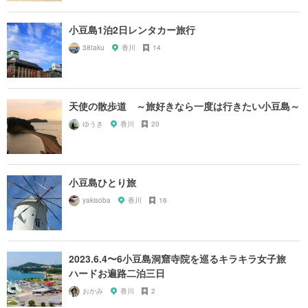
小豆島1泊2日レンタカー旅行
38taku
香川
14
天使の散歩道 ～旅好きなら一度は行きたい小豆島～
ゆうき
香川
20
小豆島ひとり旅
yakisoba
香川
16
2023.6.4〜6小豆島洞窟寺院を巡るキラキラ女子旅
ハードお遍路二泊三日
おかみ
香川
2