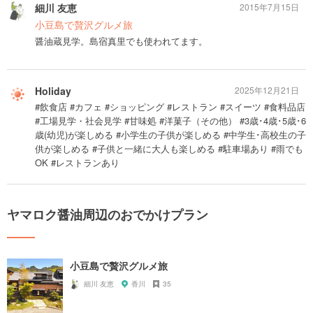
細川 友恵
2015年7月15日
小豆島で贅沢グルメ旅
醤油蔵見学。島宿真里でも使われてます。
Holiday
2025年12月21日
#飲食店 #カフェ #ショッピング #レストラン #スイーツ #食料品店
#工場見学・社会見学 #甘味処 #洋菓子（その他） #3歳･4歳･5歳･6
歳(幼児)が楽しめる #小学生の子供が楽しめる #中学生･高校生の子
供が楽しめる #子供と一緒に大人も楽しめる #駐車場あり #雨でも
OK #レストランあり
ヤマロク醤油周辺のおでかけプラン
小豆島で贅沢グルメ旅
細川 友恵
香川
35