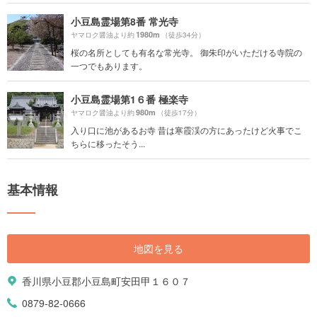
小豆島霊場第8番 常光寺
1980m
ヤマロク醤油より約
（徒歩34分）
桜の名所としても有名な常光寺。 御朱印がいただける寺院の
一つでもあります。
小豆島霊場第1６番 極楽寺
980m
ヤマロク醤油より約
（徒歩17分）
入り口に池があるお寺 昔は寒霞渓の方にあったけど火事でこ
ちらに移ったそう...
基本情報
地図を見る
香川県小豆郡小豆島町安田甲１６０７
0879-82-0666