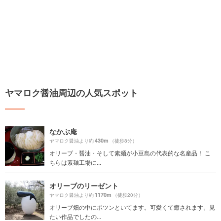
ヤマロク醤油周辺の人気スポット
なかぶ庵
430m
ヤマロク醤油より約
（徒歩8分）
オリーブ・醤油・そして素麺が小豆島の代表的な名産品！ こ
ちらは素麺工場に...
オリーブのリーゼント
1170m
ヤマロク醤油より約
（徒歩20分）
オリーブ畑の中にポツンといてます。可愛くて癒されます。見
たい作品でしたの...