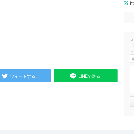
h
ス
い
る
ツイートする
LINEで送る