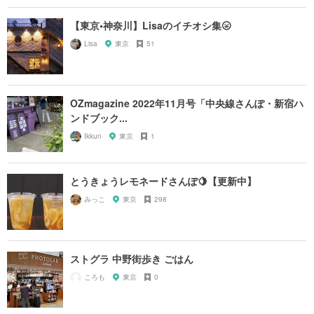
【東京•神奈川】Lisaのイチオシ集🌝
Lisa
東京
51
OZmagazine 2022年11月号「中央線さんぽ・新宿ハ
ンドブック...
Ikkun
東京
1
とうきょうレモネードさんぽ🍋【更新中】
みっこ
東京
298
ストグラ 中野街歩き ごはん
ころも
東京
0