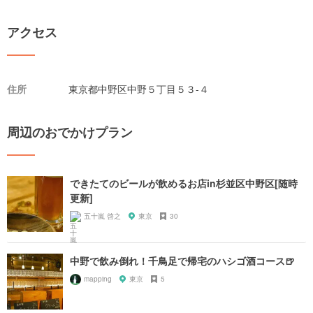
アクセス
住所
東京都中野区中野５丁目５３-４
周辺のおでかけプラン
できたてのビールが飲めるお店in杉並区中野区[随時
更新]
五十嵐 啓之
東京
30
中野で飲み倒れ！千鳥足で帰宅のハシゴ酒コース🍺
mapping
東京
5