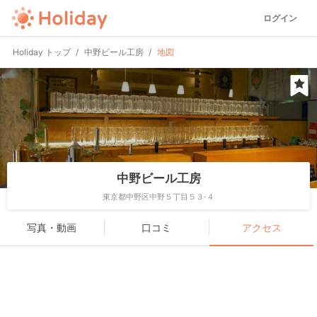
ログイン
Holiday トップ
中野ビール工房
地図
中野ビール工房
東京都中野区中野５丁目５３-４
写真・動画
口コミ
アクセス