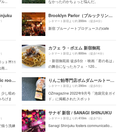
...
なかったのかちょっと悩んだ。
injuku
Brooklyn Parlor（ブルックリンパーラー）
分）
200m
シネマート新宿より約
（徒歩4分）
新宿 ブルーノートプロデュースのcafe
カフェ ラ・ボエム 新宿御苑
800m
分）
シネマート新宿より約
（徒歩14分）
・新宿御苑前 徒歩5分 ・映画「君の名は」
ット⛩11
の舞台になったカフェ ・120...
...
アティックルーム新宿 （attic room SHINJUKU）
りんご飴専門店ポムダムールトーキョー
290m
分）
シネマート新宿より約
（徒歩5分）
、少し暗め
OZmagazine 2022年9月号「池袋完全ガイ
つろげま
ド」に掲載されたスポット
サナギ 新宿 / SANAGI SHINJUKU
410m
分）
シネマート新宿より約
（徒歩7分）
で揃う洗練
Sanagi Shinjuku fosters communicatio...