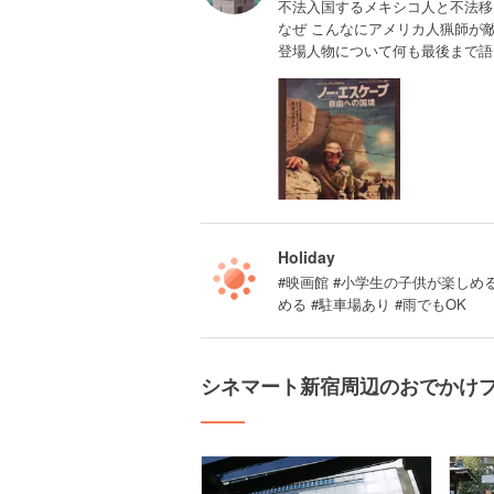
不法入国するメキシコ人と不法移
なぜ こんなにアメリカ人猟師が
登場人物について何も最後まで語
Holiday
#映画館 #小学生の子供が楽しめ
める #駐車場あり #雨でもOK
シネマート新宿周辺のおでかけ