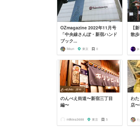
OZmagazine 2022年11月号
【新
「中央線さんぽ・新宿ハンド
散歩
ブック...
Ikkun
東京
0
ja
のんべえ街道〜新宿三丁目
わた
編〜
店〜
milktea3688
東京
5
た