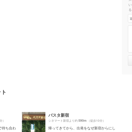
い
る
ット
バスタ新宿
590m
0分）
シネマート新宿より約
（徒歩10分）
で待ち合わ
帰ってきてから、出発をなぜ新宿からにし