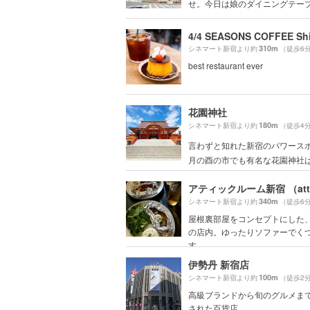
せ。今日は娘のダイニングテーブル
4/4 SEASONS COFFEE Sh
310m
シネマート新宿より約
（徒歩6
best restaurant ever
花園神社
180m
シネマート新宿より約
（徒歩4
言わずと知れた新宿のパワースポ
月の酉の市でも有名な花園神社は商
340m
シネマート新宿より約
（徒歩6
屋根裏部屋をコンセプトにした
の店内。ゆったりソファーでく
す。
伊勢丹 新宿店
100m
シネマート新宿より約
（徒歩2
高級ブランドから旬のグルメま
された百貨店