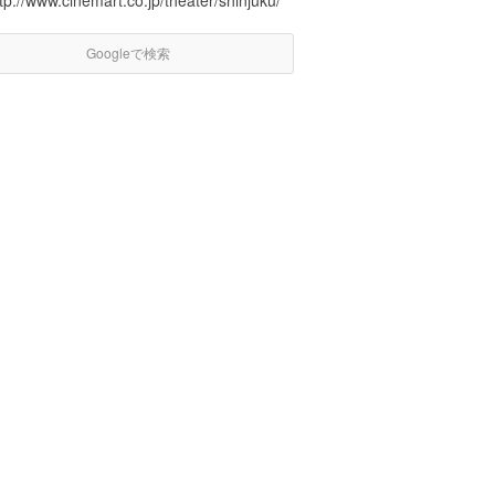
tp://www.cinemart.co.jp/theater/shinjuku/
Googleで検索