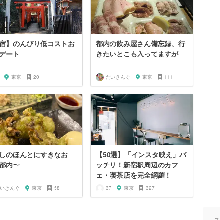
宿】のんびり低コストお
都内の飲み屋さん備忘録、行
デート
きたいとこも入ってますが
東京
20
たいきんぐ
東京
111
しのほんとにすきなお
【50選】「インスタ映え」バ
都内〜
ッチリ！新宿駅周辺のカフ
ェ・喫茶店を完全網羅！
いきんぐ
東京
58
37
東京
327
ス