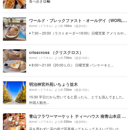
食べ歩き😋🛍
ワールド・ブレックファスト・オールデイ（WORLD BREAKFAST ALLDAY）
180m
doinel（ドワネル）より約
（徒歩4分）
◉ 7:30～20:00（ラストオーダー19:00）日曜営業 アメリカや...
crisscross （クリスクロス）
730m
doinel（ドワネル）より約
（徒歩13分）
◉ 8:00〜21:00（20:00 L.O.） 日曜営業 パンケーキと...
明治神宮外苑いちょう並木
720m
doinel（ドワネル）より約
（徒歩13分）
15:30 平日だから空いてると思ったら、とても混んでました。
外国人観光...
青山フラワーマーケット ティーハウス 南青山本店 （Aoyama Flower Market TEA HOUSE）
530m
doinel（ドワネル）より約
（徒歩9分）
花を買わずに花の前で写真撮ってもらってる人いて引いた