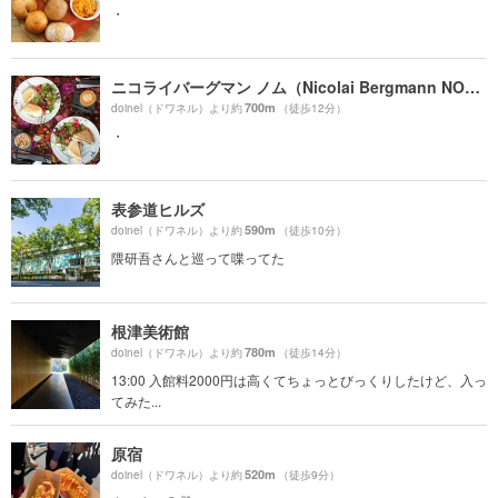
・
ニコライバーグマン ノム（Nicolai Bergmann NOMU ）
700m
doinel（ドワネル）より約
（徒歩12分）
・
表参道ヒルズ
590m
doinel（ドワネル）より約
（徒歩10分）
隈研吾さんと巡って喋ってた
根津美術館
780m
doinel（ドワネル）より約
（徒歩14分）
13:00 入館料2000円は高くてちょっとびっくりしたけど、入っ
てみた...
原宿
520m
doinel（ドワネル）より約
（徒歩9分）