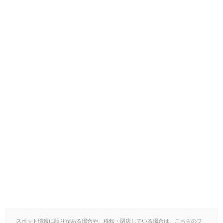
スポット情報に誤りがある場合や、移転・閉店している場合は、こちらのフ