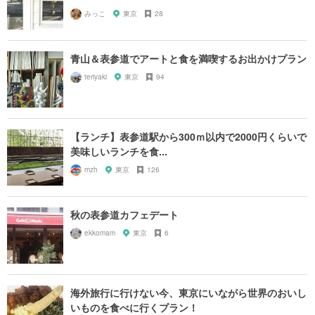
みっこ
東京
28
青山＆表参道でアートと食を満喫するお出かけプラン
teriyaki
東京
94
【ランチ】表参道駅から300ｍ以内で2000円くらいで
美味しいランチを食...
mzh
東京
126
秋の表参道カフェデート
ekkomam
東京
6
海外旅行に行けない今、東京にいながら世界のおいし
いものを食べに行くプラン！