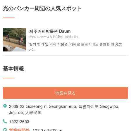
光のバンカー周辺の人気スポット
제주커피박물관 Baum
10m
光のバンカーより約
（徒歩1分）
빛의 벙커 옆 커피 박물관. 카페로 들르기에도 훌륭한 맛 光の
バ...
基本情報
地図を見る
2039-22 Goseong-ri, Seongsan-eup, 특별자치도 Seogwipo,
Jeju-do, 大韓民国
1522-2653
営業時間外
10:00～18:00