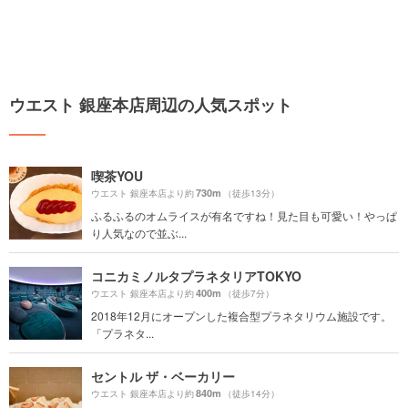
ウエスト 銀座本店周辺の人気スポット
喫茶YOU
730m
ウエスト 銀座本店より約
（徒歩13分）
ふるふるのオムライスが有名ですね！見た目も可愛い！やっぱ
り人気なので並ぶ...
コニカミノルタプラネタリアTOKYO
400m
ウエスト 銀座本店より約
（徒歩7分）
2018年12月にオープンした複合型プラネタリウム施設です。
「プラネタ...
セントル ザ・ベーカリー
840m
ウエスト 銀座本店より約
（徒歩14分）