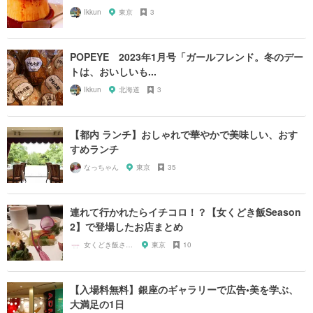
Ikkun
東京
3
POPEYE 2023年1月号「ガールフレンド。冬のデー
トは、おいしいも...
Ikkun
北海道
3
【都内 ランチ】おしゃれで華やかで美味しい、おす
すめランチ
なっちゃん
東京
35
連れて行かれたらイチコロ！？【女くどき飯Season
2】で登場したお店まとめ
女くどき飯されたいガール
東京
10
【入場料無料】銀座のギャラリーで広告•美を学ぶ、
大満足の1日