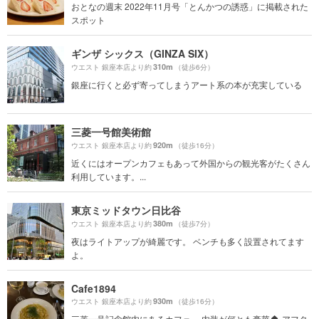
おとなの週末 2022年11月号「とんかつの誘惑」に掲載された
スポット
ギンザ シックス（GINZA SIX）
310m
ウエスト 銀座本店より約
（徒歩6分）
銀座に行くと必ず寄ってしまうアート系の本が充実している
三菱一号館美術館
920m
ウエスト 銀座本店より約
（徒歩16分）
近くにはオープンカフェもあって外国からの観光客がたくさん
利用しています。...
東京ミッドタウン日比谷
380m
ウエスト 銀座本店より約
（徒歩7分）
夜はライトアップが綺麗です。 ベンチも多く設置されてます
よ。
Cafe1894
930m
ウエスト 銀座本店より約
（徒歩16分）
三菱一号記念館内にあるカフェ。 内装が何とも豪華🏠 アフタ