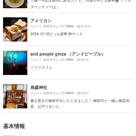
ヌーンティーは...
アメリカン
730m
ウエスト 銀座本店より約
（徒歩13分）
2024.10.18どっち派💙 卵サンド
and people ginza （アンドピープル）
150m
ウエスト 銀座本店より約
（徒歩3分）
ソファカフェ
烏森神社
530m
ウエスト 銀座本店より約
（徒歩9分）
書き置きの御朱印をいただきました！ 御朱印と一緒に梅昆布
茶、お守りをいた...
基本情報