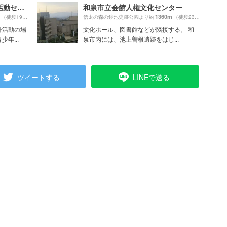
大阪市立信太山青少年野外活動センター
和泉市立会館人権文化センター
1360m
（徒歩19分）
信太の森の鏡池史跡公園より約
（徒歩23分）
外活動の場
文化ホール、図書館などが隣接する。 和
年...
泉市内には、池上曽根遺跡をはじ...
ツイートする
LINEで送る