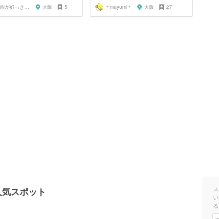
関西が好っきゃねん
大阪
5
＊mayumi＊
大阪
27
ス
人気スポット
い
る