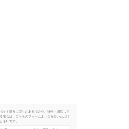
ポット情報に誤りがある場合や、移転・閉店して
る場合は、こちらのフォームよりご報告いただけ
と幸いです。