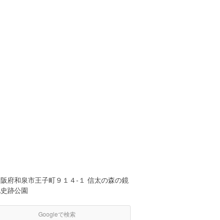
大阪府和泉市王子町９１４-１ 信太の森の鏡
池史跡公園
Googleで検索