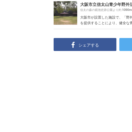
1090m
信太の森の鏡池史跡公園より約
大阪市が設置した施設で、「野
を提供することにより、健全な青少
シェアする