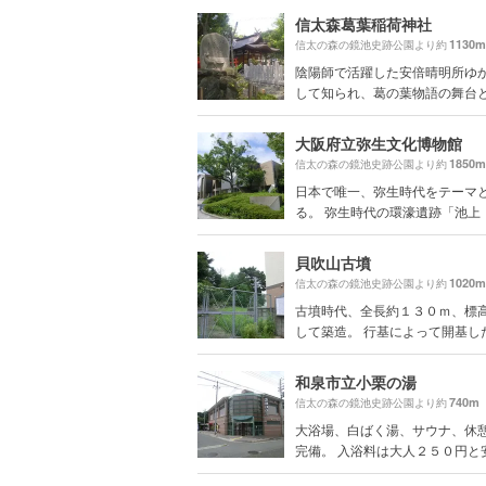
信太森葛葉稲荷神社
1130m
信太の森の鏡池史跡公園より約
陰陽師で活躍した安倍晴明所ゆ
して知られ、葛の葉物語の舞台とも
大阪府立弥生文化博物館
1850m
信太の森の鏡池史跡公園より約
日本で唯一、弥生時代をテーマ
る。 弥生時代の環濠遺跡「池上・.
貝吹山古墳
1020m
信太の森の鏡池史跡公園より約
古墳時代、全長約１３０ｍ、標
して築造。 行基によって開基した久
和泉市立小栗の湯
740m
信太の森の鏡池史跡公園より約
大浴場、白ばく湯、サウナ、休
完備。 入浴料は大人２５０円と安く