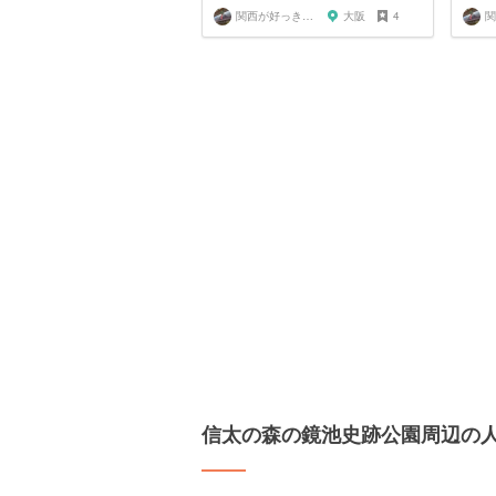
関西が好っきゃねん
大阪
4
信太の森の鏡池史跡公園周辺の