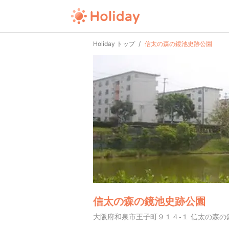
Holiday トップ
信太の森の鏡池史跡公園
信太の森の鏡池史跡公園
大阪府和泉市王子町９１４-１ 信太の森の