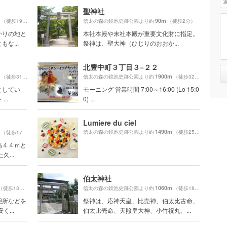
聖神社
90m
（徒歩19分）
信太の森の鏡池史跡公園より約
（徒歩2分）
かりの地と
本社本殿や末社本殿が重要文化財に指定。
な...
祭神は、聖大神（ひじりのおおか...
北豊中町３丁目３−２２
1900m
（徒歩31分）
信太の森の鏡池史跡公園より約
（徒歩32分）
としてい
モーニング 営業時間 7:00～16:00 (Lo 15:0
..
0) ...
Lumiere du ciel
1490m
信太の森の鏡池史跡公園より約
（徒歩25分）
（徒歩17分）
高４４ｍと
...
伯太神社
1060m
（徒歩13分）
信太の森の鏡池史跡公園より約
（徒歩18分）
憩所などを
祭神は、応神天皇、比売神、伯太比古命、
...
伯太比売命、天照皇大神、小竹祝丸、...