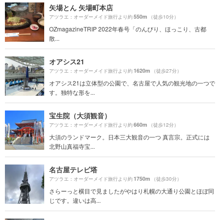
矢場とん 矢場町本店
550m
アツラエ：オーダーメイド旅行より約
（徒歩10分）
OZmagazineTRIP 2022年春号「のんびり、ほっこり、古都
散...
オアシス21
1620m
アツラエ：オーダーメイド旅行より約
（徒歩27分）
オアシス21は立体型の公園で、名古屋で人気の観光地の一つで
す。独特な形を...
宝生院（大須観音）
660m
アツラエ：オーダーメイド旅行より約
（徒歩12分）
大須のランドマーク。日本三大観音の一つ 真言宗。正式には
北野山真福寺宝...
名古屋テレビ塔
1750m
アツラエ：オーダーメイド旅行より約
（徒歩30分）
さらーっと横目で見ましたがやはり札幌の大通り公園とほぼ同
じです。違いは高...