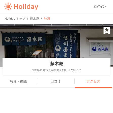
ログイン
Holiday トップ
藤木庵
地図
藤木庵
長野県長野市大字長野大門町大門町６７
写真・動画
口コミ
アクセス