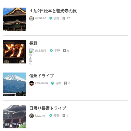
１泊2日松本と善光寺の旅
mh0818
長野
27
長野
森本瑞生
長野
6
信州ドライブ
kawaman
長野
0
日帰り長野ドライブ
kazumin
長野
4