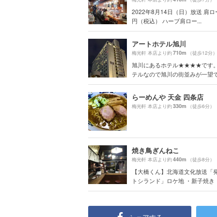
2022年8月14日（日）放送 肩ロー
円（税込） ハーブ肩ロー...
アートホテル旭川
710m
梅光軒 本店より約
（徒歩12分
旭川にあるホテル★★★★です。
テルなので旭川の街並みが一望
らーめんや 天金 四条店
330m
梅光軒 本店より約
（徒歩6分）
焼き鳥ぎんねこ
440m
梅光軒 本店より約
（徒歩8分）
【大橋くん】北海道文化放送「発
トシランド」ロケ地 ・新子焼き ・.