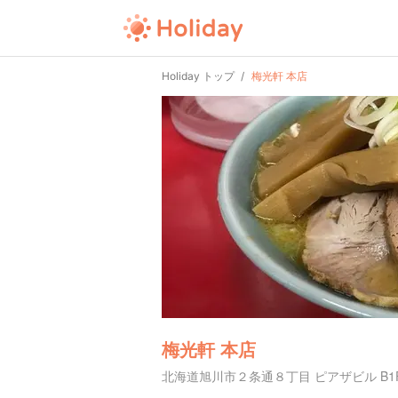
Holiday トップ
梅光軒 本店
梅光軒 本店
北海道旭川市２条通８丁目 ピアザビル B1F