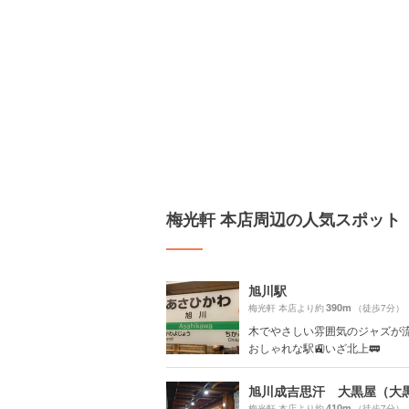
梅光軒 本店周辺の人気スポット
旭川駅
390m
梅光軒 本店より約
（徒歩7分）
木でやさしい雰囲気のジャズが
おしゃれな駅🚉いざ北上🚃
410m
梅光軒 本店より約
（徒歩7分）