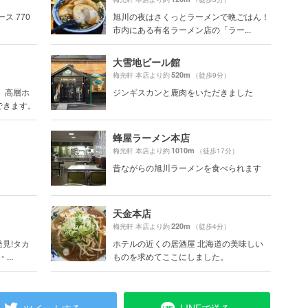
ス 770
旭川の夜はさくっとラーメンで晩ごはん！
市内にある有名ラーメン店の「ラー...
大雪地ビール館
520m
）
梅光軒 本店より約
（徒歩9分）
 高層ホ
ジンギスカンと鹿肉をいただきました
できます。
蜂屋ラーメン本店
1010m
梅光軒 本店より約
（徒歩17分）
昔ながらの旭川ラーメンを食べられます
天金本店
220m
梅光軒 本店より約
（徒歩4分）
見!タカ
ホテルの近くの居酒屋 北海道の美味しい
..
ものを求めてここにしました。