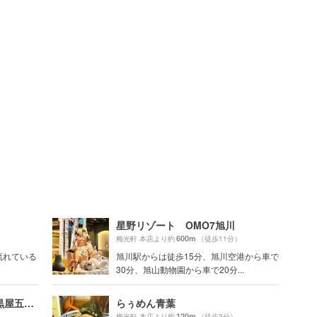
星野リゾート OMO7旭川
600m
梅光軒 本店より約
（徒歩11分）
流れている
旭川駅からは徒歩15分、旭川空港から車で
30分、旭山動物園から車で20分...
旭川成吉思汗 大黒屋（大黒屋五丁目支店）
らぅめん青葉
120m
梅光軒 本店より約
（徒歩3分）