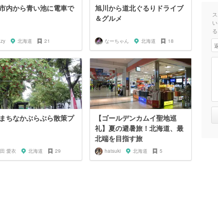
市内から青い池に電車で
旭川から道北ぐるりドライブ
ス
＆グルメ
い
る
azy
北海道
21
なーちゃん
北海道
18
まちなかぶらぶら散策プ
【ゴールデンカムイ聖地巡
礼】夏の避暑旅！北海道、最
北端を目指す旅
田 愛衣
北海道
29
hatsuki
北海道
5