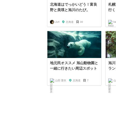
北海道はでっかいどう！富良
札幌
野と美瑛と旭川のたび。
行く
Juri
北海道
30
k
地元民オススメ 旭山動物園と
旭川
一緒に行きたい周辺スポット
ラン
山田 愛衣
北海道
7
山