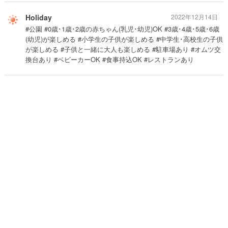
Holiday
2022年12月14日
#公園 #0歳･1歳･2歳の赤ちゃん(乳児･幼児)OK #3歳･4歳･5歳･6歳
(幼児)が楽しめる #小学生の子供が楽しめる #中学生･高校生の子供
が楽しめる #子供と一緒に大人も楽しめる #駐車場あり #オムツ交
換台あり #ベビーカーOK #食事持込OK #レストランあり