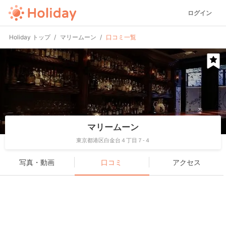
ログイン
Holiday トップ
マリームーン
口コミ一覧
マリームーン
東京都港区白金台４丁目７-４
写真・動画
口コミ
アクセス