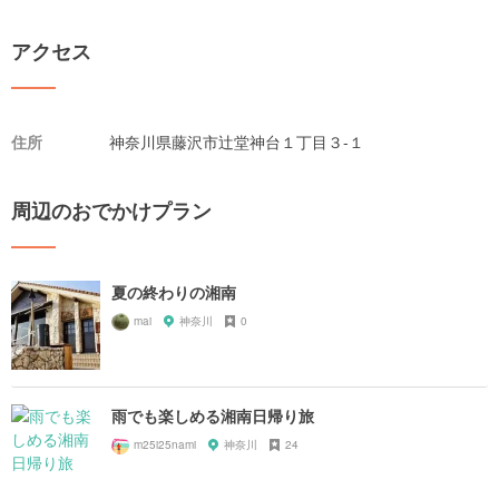
アクセス
住所
神奈川県藤沢市辻堂神台１丁目３-１
周辺のおでかけプラン
夏の終わりの湘南
mai
神奈川
0
雨でも楽しめる湘南日帰り旅
m25i25nami
神奈川
24