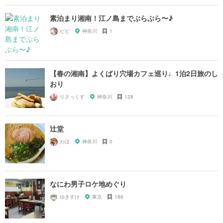
素泊まり湘南！江ノ島までぶらぶら〜♪
ピピ
神奈川
1
【春の湘南】よくばり穴場カフェ巡り♩1泊2日旅のし
おり
りさっくす
神奈川
128
辻堂
わほ
神奈川
0
なにわ男子ロケ地めぐり
ゆきすけ
東京
186