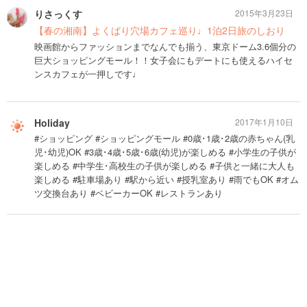
りさっくす
2015年3月23日
【春の湘南】よくばり穴場カフェ巡り♩1泊2日旅のしおり
映画館からファッションまでなんでも揃う、東京ドーム3.6個分の
巨大ショッピングモール！！女子会にもデートにも使えるハイセ
ンスカフェが一押しです♩
Holiday
2017年1月10日
#ショッピング #ショッピングモール #0歳･1歳･2歳の赤ちゃん(乳
児･幼児)OK #3歳･4歳･5歳･6歳(幼児)が楽しめる #小学生の子供が
楽しめる #中学生･高校生の子供が楽しめる #子供と一緒に大人も
楽しめる #駐車場あり #駅から近い #授乳室あり #雨でもOK #オム
ツ交換台あり #ベビーカーOK #レストランあり