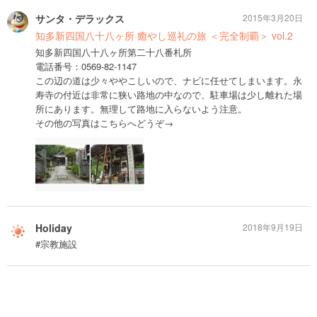
サンタ・デラックス
2015年3月20日
知多新四国八十八ヶ所 癒やし巡礼の旅 ＜完全制覇＞ vol.2
知多新四国八十八ヶ所第二十八番札所
電話番号：0569-82-1147
この辺の道は少々ややこしいので、ナビに任せてしまいます。永
寿寺の付近は非常に狭い路地の中なので、駐車場は少し離れた場
所にあります。無理して路地に入らないよう注意。
その他の写真はこちらへどうぞ→
Holiday
2018年9月19日
#宗教施設