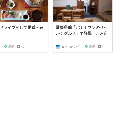
ドライブそして尾道へ🚙
愛媛県編「バナナマンのせっ
かくグルメ」で登場したお店
h
愛媛
40
🍌せっかくグルメまにあ🍌
愛媛
4