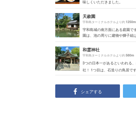
味しくいただきました。
天赦園
1250m
宇和島ターミナルホテルより約
宇和島城の南方面にある庭園です
園は、池の周りに建物や獅子組は配
和霊神社
580m
宇和島ターミナルホテルより約
3つの日本一があるといわれる、
社！ 1つ目は、石造りの鳥居です⛩ 
シェアする