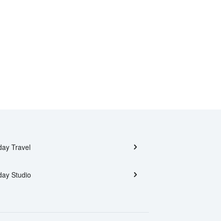
day Travel
day Studio