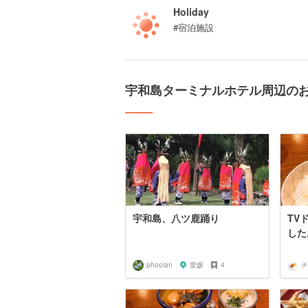
Holiday
#宿泊施設
宇和島ターミナルホテル周辺の
宇和島、八ツ鹿踊り
TV
した
phoolan
愛媛
4
チ