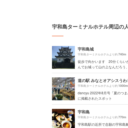
宇和島ターミナルホテル周辺の
宇和島城
740m
宇和島ターミナルホテルより約
徒歩で向かいます 20分くらい
んでお城って山の上なんだろう、、
1000m
宇和島ターミナルホテルより約
dancyu 2022年8月号「夏のつ
に掲載されたスポット
宇和島
770m
宇和島ターミナルホテルより約
宇和島駅の近所で念願の宇和島