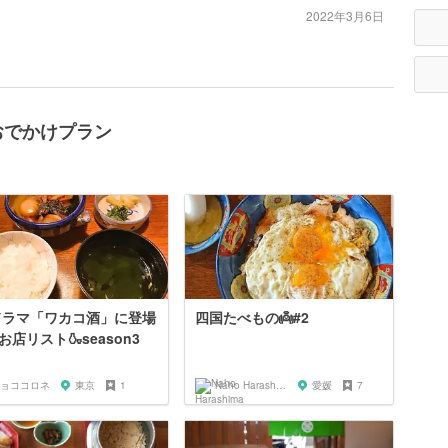
2022年3月6日
おでかけプラン
ドラマ「ワカコ酒」に登場
四国たべもの👼#2
お店リスト🍶season3
ョココロネ
東京
1
Naho Harashima
愛媛
7