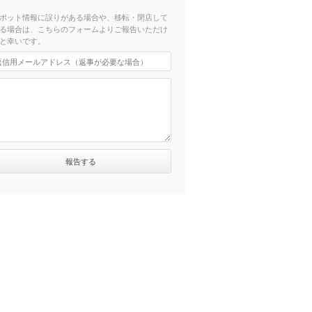
ポット情報に誤りがある場合や、移転・閉店して
る場合は、こちらのフォームよりご報告いただけ
と幸いです。