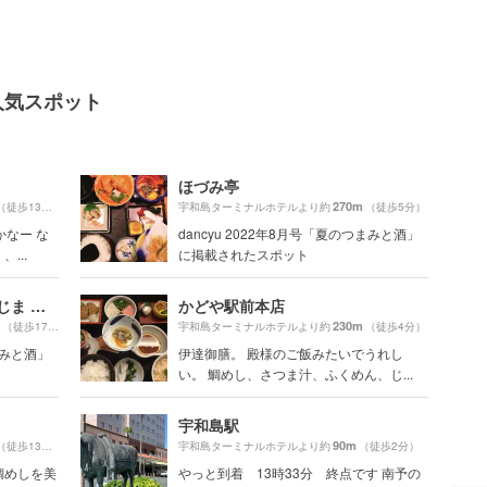
人気スポット
ほづみ亭
270m
（徒歩13分）
宇和島ターミナルホテルより約
（徒歩5分）
かなー な
dancyu 2022年8月号「夏のつまみと酒」
...
に掲載されたスポット
道の駅 みなとオアシスうわじま きさいや広場
かどや駅前本店
230m
（徒歩17分）
宇和島ターミナルホテルより約
（徒歩4分）
まみと酒」
伊達御膳。 殿様のご飯みたいでうれし
い。 鯛めし、さつま汁、ふくめん、じ...
宇和島駅
90m
（徒歩13分）
宇和島ターミナルホテルより約
（徒歩2分）
鯛めしを美
やっと到着 13時33分 終点です 南予の