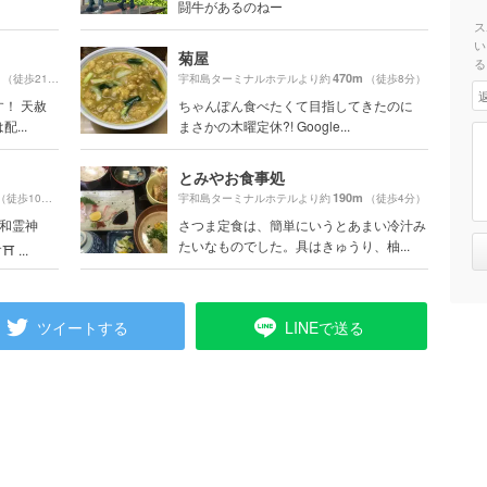
闘牛があるのねー
ス
い
菊屋
る
470m
（徒歩21分）
宇和島ターミナルホテルより約
（徒歩8分）
！ 天赦
ちゃんぽん食べたくて目指してきたのに
...
まさかの木曜定休?! Google...
とみやお食事処
190m
（徒歩10分）
宇和島ターミナルホテルより約
（徒歩4分）
和霊神
さつま定食は、簡単にいうとあまい冷汁み
たいなものでした。具はきゅうり、柚...
...
ツイートする
LINEで送る