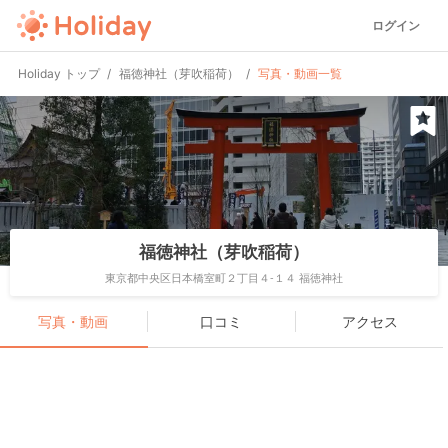
ログイン
Holiday トップ
福徳神社（芽吹稲荷）
写真・動画一覧
福徳神社（芽吹稲荷）
東京都中央区日本橋室町２丁目４-１４ 福徳神社
写真・動画
口コミ
アクセス