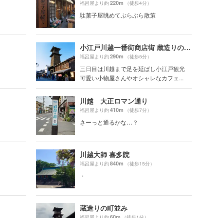
220m
福呂屋より約
（徒歩4分）
駄菓子屋眺めてぶらぶら散策
小江戸川越一番街商店街 蔵造りの町並み
290m
福呂屋より約
（徒歩5分）
三日目は川越まで足を延ばし小江戸観光
可愛い小物屋さんやオシャレなカフェ...
川越 大正ロマン通り
410m
福呂屋より約
（徒歩7分）
さーっと通るかな…？
川越大師 喜多院
840m
福呂屋より約
（徒歩15分）
・
蔵造りの町並み
60m
福呂屋より約
（徒歩1分）