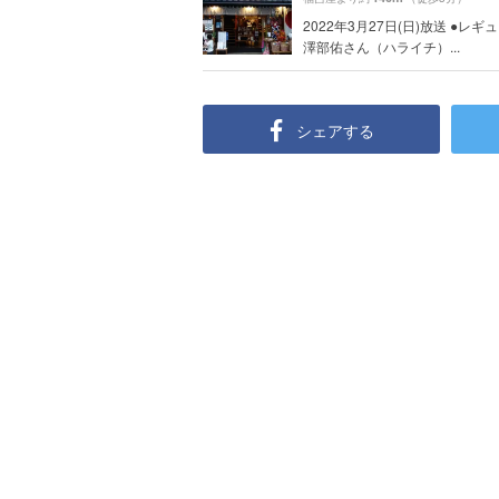
2022年3月27日(日)放送 ●レ
澤部佑さん（ハライチ）...
シェアする