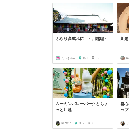
ぶらり高城れに ～川越編～
川越
たっきゅん
埼玉
35
b
ムーミンバレーパークとちょ
都心
っと川越
ップ
nurse.h
埼玉
2
ザ