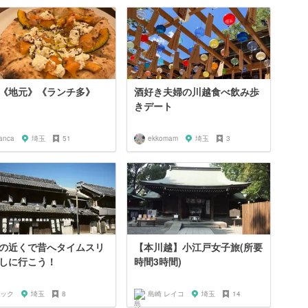
《地元》《ランチ多》
酒好き夫婦の川越食べ飲み歩
きデート
ianca
埼玉
51
ekkomam
埼玉
3
の近くで昔へタイムスリ
【本川越】小江戸女子旅(所要
しに行こう！
時間3時間)
ック
埼玉
8
島崎 レイコ
埼玉
14