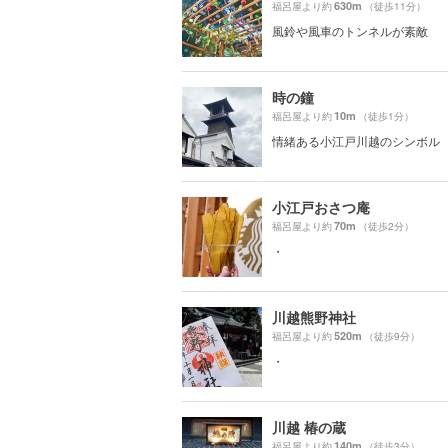
630m
福呂屋より約
（徒歩11分）
風鈴や風車のトンネルが素敵
時の鐘
10m
福呂屋より約
（徒歩1分）
情緒ある小江戸川越のシンボル
小江戸おさつ庵
70m
福呂屋より約
（徒歩2分）
・
川越熊野神社
520m
福呂屋より約
（徒歩9分）
・
川越 椿の蔵
140m
福呂屋より約
（徒歩3分）