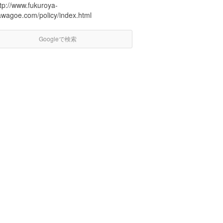
tp://www.fukuroya-
awagoe.com/policy/index.html
Googleで検索