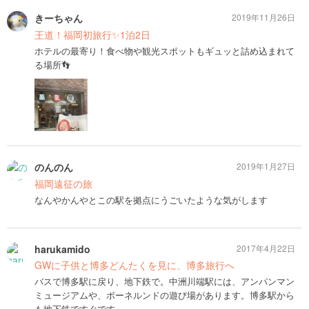
きーちゃん
2019年11月26日
王道！福岡初旅行✨1泊2日
ホテルの最寄り！食べ物や観光スポットもギュッと詰め込まれて
る場所👣
のんのん
2019年1月27日
福岡遠征の旅
なんやかんやとこの駅を拠点にうごいたような気がします
harukamido
2017年4月22日
GWに子供と博多どんたくを見に、博多旅行へ
バスで博多駅に戻り、地下鉄で。中洲川端駅には、アンパンマン
ミュージアムや、ボーネルンドの遊び場があります。博多駅から
も地下鉄ですぐです。