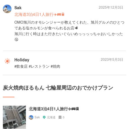
Sak
2025年12月3日
北海道3泊4日1人旅行✈️🚌🚆
OMO旭川のオモレンジャーが教えてくれた、旭川グルメのひとつ
である塩ホルモンが食べられるお店🥩
旭川に行く時はまた行きたいぐらいめっっっっちゃおいしかった
🤤
Holiday
2023年5月3日
#飲食店 #レストラン #焼肉
炭火焼肉ほるもん 七輪屋周辺のおでかけプラン
北海道3泊4日1人旅行✈️🚌🚆
Sak
北海道
0