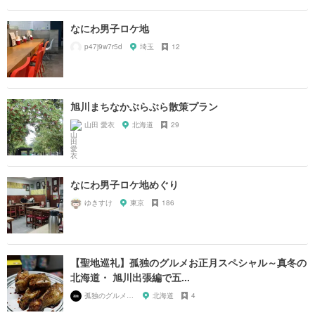
なにわ男子ロケ地
p47j9w7r5d
埼玉
12
旭川まちなかぶらぶら散策プラン
山田 愛衣
北海道
29
なにわ男子ロケ地めぐり
ゆきすけ
東京
186
【聖地巡礼】孤独のグルメお正月スペシャル～真冬の
北海道・ 旭川出張編で五...
孤独のグルメ大好き芸人
北海道
4