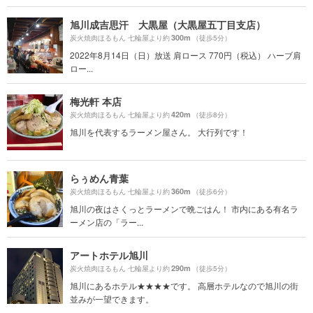
旭川成吉思汗 大黒屋（大黒屋五丁目支店）
300m
炭火焼肉ほるもん 七輪屋より約
（徒歩5分）
2022年8月14日（日）放送 肩ロース 770円（税込） ハーブ肩
ロー...
梅光軒 本店
420m
炭火焼肉ほるもん 七輪屋より約
（徒歩8分）
旭川を代表するラーメン屋さん。 大行列です！
らぅめん青葉
360m
炭火焼肉ほるもん 七輪屋より約
（徒歩6分）
旭川の夜はさくっとラーメンで晩ごはん！ 市内にある有名ラ
ーメン店の「ラー...
アートホテル旭川
290m
炭火焼肉ほるもん 七輪屋より約
（徒歩5分）
旭川にあるホテル★★★★です。 高層ホテルなので旭川の街
並みが一望できます。