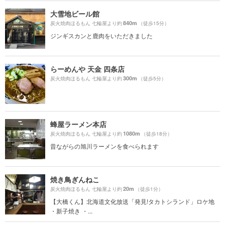
大雪地ビール館
840m
炭火焼肉ほるもん 七輪屋より約
（徒歩15分）
ジンギスカンと鹿肉をいただきました
らーめんや 天金 四条店
300m
炭火焼肉ほるもん 七輪屋より約
（徒歩5分）
蜂屋ラーメン本店
1080m
炭火焼肉ほるもん 七輪屋より約
（徒歩18分）
昔ながらの旭川ラーメンを食べられます
焼き鳥ぎんねこ
20m
炭火焼肉ほるもん 七輪屋より約
（徒歩1分）
【大橋くん】北海道文化放送「発見!タカトシランド」ロケ地
・新子焼き ・...