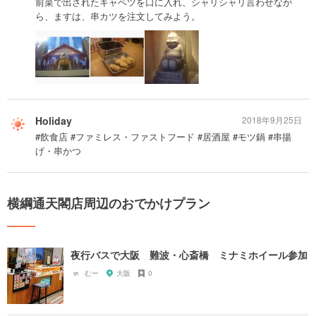
前菜で出されたキャベツを口に入れ、シャリシャリ言わせなが
ら、ますは、串カツを注文してみよう。
Holiday
2018年9月25日
#飲食店 #ファミレス・ファストフード #居酒屋 #モツ鍋 #串揚
げ・串かつ
横綱通天閣店周辺のおでかけプラン
夜行バスで大阪 難波・心斎橋 ミナミホイール参加
むー
大阪
0