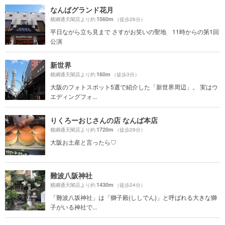
なんばグランド花月
1560m
横綱通天閣店より約
（徒歩26分）
平日ながら立ち見まで さすがお笑いの聖地 11時からの第1回
公演
新世界
160m
横綱通天閣店より約
（徒歩3分）
大阪のフォトスポット5選で紹介した「新世界周辺」。 実はウ
エディングフォ...
りくろーおじさんの店 なんば本店
1720m
横綱通天閣店より約
（徒歩29分）
大阪お土産と言ったら♡
難波八阪神社
1430m
横綱通天閣店より約
（徒歩24分）
「難波八坂神社」は「獅子殿(ししでん)」と呼ばれる大きな獅
子がいる神社で...