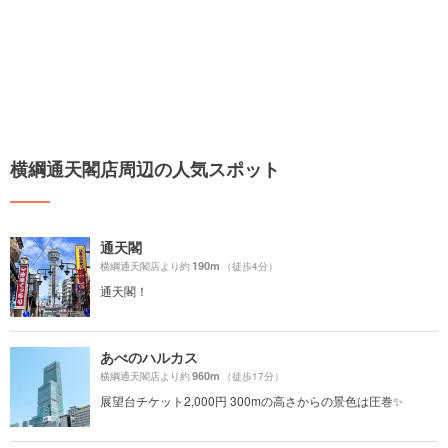
横綱通天閣店周辺の人気スポット
通天閣
190m
横綱通天閣店より約
（徒歩4分）
通天閣！
あべのハルカス
960m
横綱通天閣店より約
（徒歩17分）
展望台チケット2,000円 300mの高さからの景色は圧巻✨