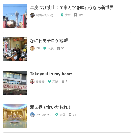
二度づけ禁止！？串カツを味わうなら新世界
関西が好っきゃねん
大阪
123
なにわ男子ロケ地🌈
YU
大阪
33
Takoyaki in my heart
みみみ
大阪
1
新世界で食いだおれ！
✈✈ usk ✈✈
大阪
31