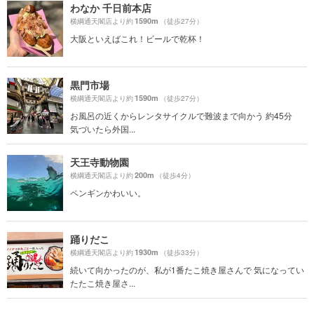
わなか 千日前本店
1590m
横綱通天閣店より約
（徒歩27分）
大阪といえばこれ！ビールで乾杯！
黒門市場
1590m
横綱通天閣店より約
（徒歩27分）
お風呂の近くからレンタサイクルで難波まで向かう 約45分
気づいたら外国...
天王寺動物園
200m
横綱通天閣店より約
（徒歩4分）
ペンギンかわいい。
踊りだこ
1930m
横綱通天閣店より約
（徒歩33分）
続いて向かったのが、私が1番たこ焼き屋さんで 気になってい
たたこ焼き屋さ...