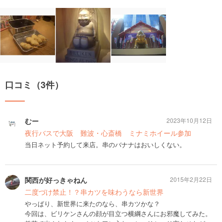
口コミ（3件）
むー
2023年10月12日
夜行バスで大阪 難波・心斎橋 ミナミホイール参加
当日ネット予約して来店。串のバナナはおいしくない。
関西が好っきゃねん
2015年2月22日
二度づけ禁止！？串カツを味わうなら新世界
やっぱり、新世界に来たのなら、串カツかな？
今回は、ビリケンさんの顔が目立つ横綱さんにお邪魔してみた。