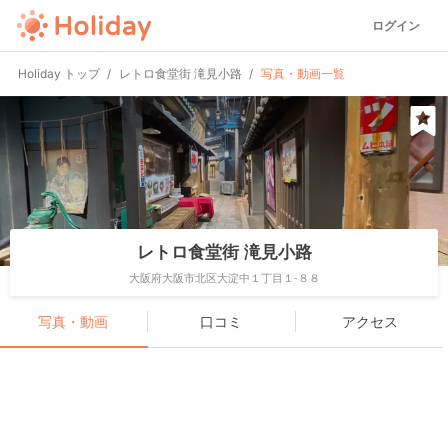
ログイン
Holiday トップ
レトロ食堂街 滝見小路
写真・動画一覧
レトロ食堂街 滝見小路
大阪府大阪市北区大淀中１丁目１-８８
写真・動画
口コミ
アクセス